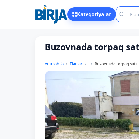
Kateqoriyalar
Buzovnada torpaq satı
Ana səhifə
Elanlar
Buzovnada torpaq satılı