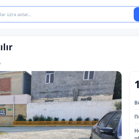
lır
r
B
П
Н
о