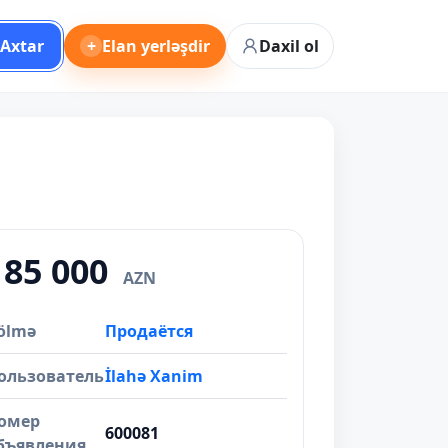
Axtar
+
Elan yerləşdir
Daxil ol
185 000
AZN
ölmə
Продаётся
ользователь
İlahə Xanim
омер
600081
бъявления