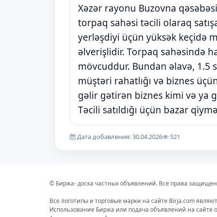
Xəzər rayonu Buzovna qəsəbəsin
torpaq sahəsi təcili olaraq satış
yerləşdiyi üçün yüksək keçidə 
əlverişlidir. Torpaq sahəsində 
mövcuddur. Bundan əlavə, 1.5 so
müştəri rahatlığı və biznes üçü
gəlir gətirən biznes kimi və ya g
Təcili satıldığı üçün bazar qiym
Дата добавления: 30.04.2026
521
© Биржа- доска частных объявлений. Все права защищен
Все логотипы и торговые марки на сайте Birja.com являю
Использование Биржа или подача объявлений на сайте о