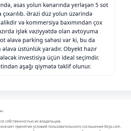
də, əsas yolun kənarında yerləşən 5 sot
a çıxarılıb. Ərazi düz yolun üzərində
malikdir və kommersiya baxımından çox
hazırda işlək vəziyyətdə olan avtoyuma
t əlavə parking sahəsi var ki, bu da
n əlavə üstünlük yaradır. Obyekt hazır
ələcək investisiya üçün ideal seçimdir.
ətindən aşağı qiymətə təklif olunur.
ы.
тся собственностью их владельцев.
значает принятие условий пользовательского соглашения Birja.com.