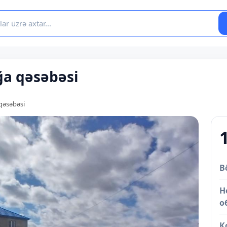
ağa qəsəbəsi
 qəsəbəsi
B
Н
о
К