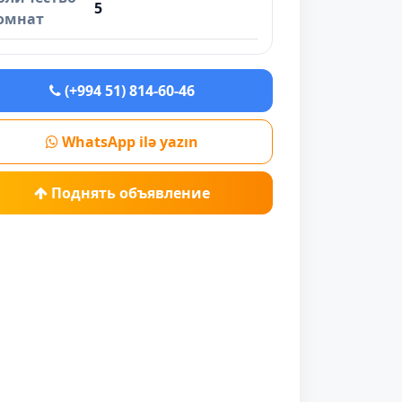
5
омнат
(+994 51) 814-60-46
WhatsApp ilə yazın
Поднять объявление