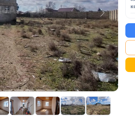
к
Next