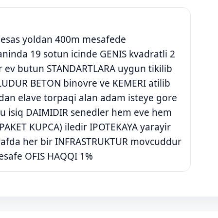
ka) esas yoldan 400m mesafede
ninda 19 sotun icinde GENIS kvadratli 2
lir ev butun STANDARTLARA uygun tikilib
LUDUR BETON binovre ve KEMERI atilib
dan elave torpaqi alan adam isteye gore
z su isiq DAIMIDIR senedler hem eve hem
AKET KUPCA) iledir IPOTEKAYA yarayir
etrafda her bir INFRASTRUKTUR movcuddur
esafe OFIS HAQQI 1%