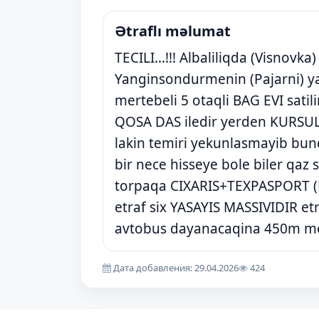
Ətraflı məlumat
TECILI...!!! Albaliliqda (Visnov
Yanginsondurmenin (Pajarni) ya
mertebeli 5 otaqli BAG EVI sati
QOSA DAS iledir yerden KURSU
lakin temiri yekunlasmayib bun
bir nece hisseye bole biler qa
torpaqa CIXARIS+TEXPASPORT (P
etraf six YASAYIS MASSIVIDIR 
avtobus dayanacaqina 450m m
Дата добавления: 29.04.2026
424