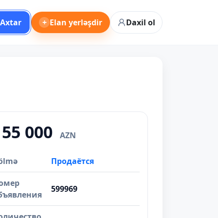
Axtar
+
Elan yerləşdir
Daxil ol
155 000
AZN
ölmə
Продаётся
омер
599969
бъявления
оличество