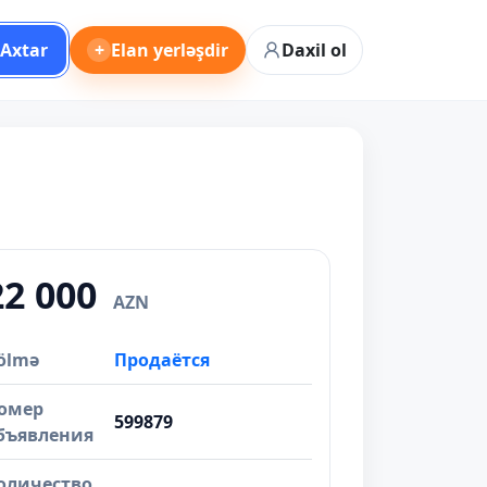
Axtar
+
Elan yerləşdir
Daxil ol
22 000
AZN
ölmə
Продаётся
омер
599879
бъявления
оличество