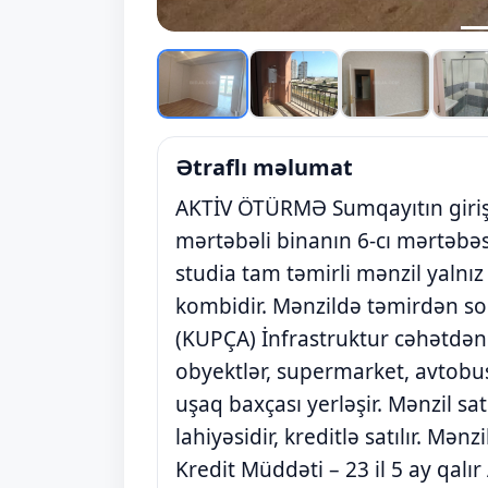
Ətraflı məlumat
AKTİV ÖTÜRMƏ Sumqayıtın girişi 
mərtəbəli binanın 6-cı mərtəbə
studia tam təmirli mənzil yalnız kr
kombidir. Mənzildə təmirdən so
(KUPÇA) İnfrastruktur cəhətdən ç
obyektlər, supermarket, avtobu
uşaq baxçası yerləşir. Mənzil s
lahiyəsidir, kreditlə satılır. Mənz
Kredit Müddəti – 23 il 5 ay qalır 