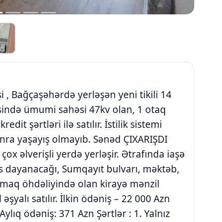
, Bağçaşəhərdə yerləşən yeni tikili 14
sində ümumi sahəsi 47kv olan, 1 otaq
edit şərtləri ilə satılır. İstilik sistemi
nra yaşayış olmayıb. Sənəd ÇIXARIŞDI
ox əlverişli yerdə yerləşir. Ətrafında iaşə
s dayanacağı, Sumqayıt bulvarı, məktəb,
atmaq öhdəliyində olan kirayə mənzil
il əşyalı satılır. İlkin ödəniş – 22 000 Azn
Aylıq ödəniş: 371 Azn Şərtlər : 1. Yalnız