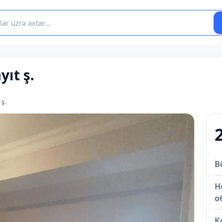
yıt ş.
 ş.
B
Н
о
К