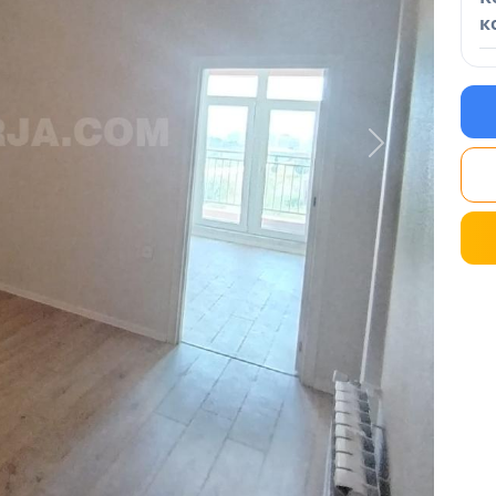
к
Next