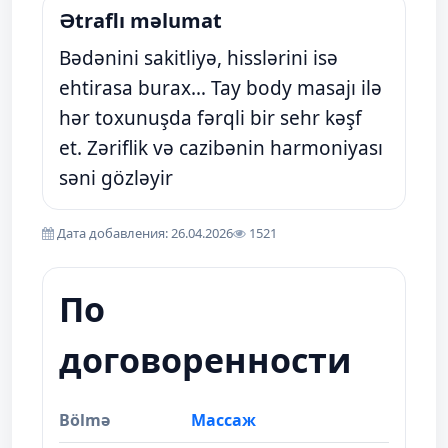
Ətraflı məlumat
Bədənini sakitliyə, hisslərini isə
ehtirasa burax… Tay body masajı ilə
hər toxunuşda fərqli bir sehr kəşf
et. Zəriflik və cazibənin harmoniyası
səni gözləyir
Дата добавления: 26.04.2026
1521
По
договоренности
Bölmə
Массаж