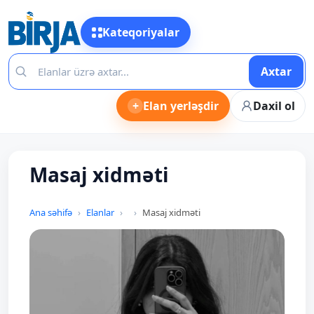
Kateqoriyalar
Axtar
+
Elan yerləşdir
Daxil ol
Masaj xidməti
Ana səhifə
Elanlar
Masaj xidməti