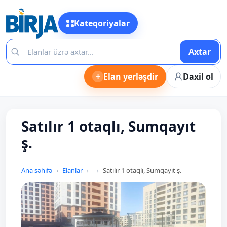
Kateqoriyalar
Axtar
+
Elan yerləşdir
Daxil ol
Satılır 1 otaqlı, Sumqayıt
ş.
Ana səhifə
Elanlar
Satılır 1 otaqlı, Sumqayıt ş.