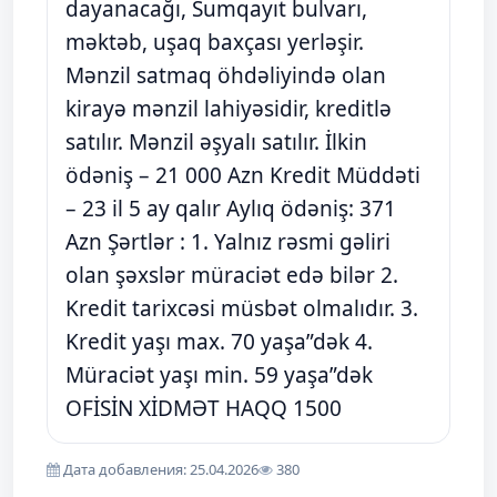
dayanacağı, Sumqayıt bulvarı,
məktəb, uşaq baxçası yerləşir.
Mənzil satmaq öhdəliyində olan
kirayə mənzil lahiyəsidir, kreditlə
satılır. Mənzil əşyalı satılır. İlkin
ödəniş – 21 000 Azn Kredit Müddəti
– 23 il 5 ay qalır Aylıq ödəniş: 371
Azn Şərtlər : 1. Yalnız rəsmi gəliri
olan şəxslər müraciət edə bilər 2.
Kredit tarixcəsi müsbət olmalıdır. 3.
Kredit yaşı max. 70 yaşa”dək 4.
Müraciət yaşı min. 59 yaşa”dək
OFİSİN XİDMƏT HAQQ 1500
Дата добавления: 25.04.2026
380