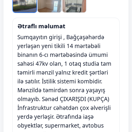
Ətraflı məlumat
Sumqayıtın girişi , Bağçaşəhərdə
yerləşən yeni tikili 14 mərtəbəli
binanın 6-cı mərtəbəsində ümumi
sahəsi 47kv olan, 1 otaq studia tam
təmirli mənzil yalnız kredit şərtləri
ilə satılır. İstilik sistemi kombidir.
Mənzildə təmirdən sonra yaşayış
olmayıb. Sənəd ÇIXARIŞDI (KUPÇA)
İnfrastruktur cəhətdən çox əlverişli
yerdə yerləşir. Ətrafında iaşə
obyektlər, supermarket, avtobus