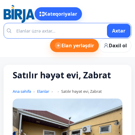
Kateqoriyalar
Axtar
+
Elan yerləşdir
Daxil ol
Satılır həyət evi, Zabrat
Ana səhifə
Elanlar
Satılır həyət evi, Zabrat