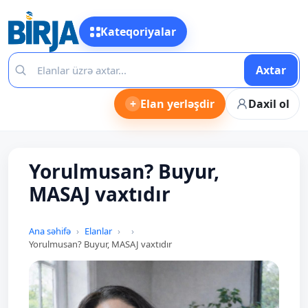
Kateqoriyalar
Axtar
+
Elan yerləşdir
Daxil ol
Yorulmusan? Buyur,
MASAJ vaxtıdır
Ana səhifə
Elanlar
Yorulmusan? Buyur, MASAJ vaxtıdır