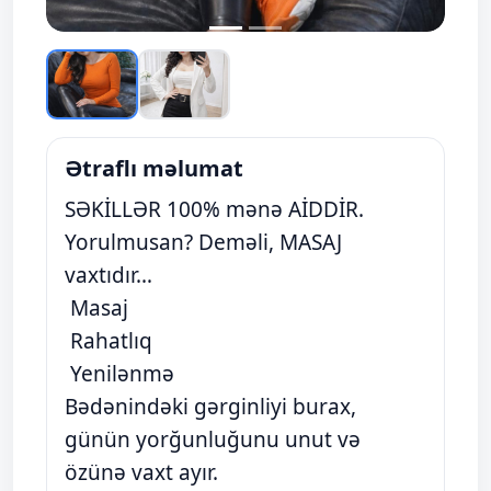
Ətraflı məlumat
SƏKİLLƏR 100% mənə AİDDİR.
Yorulmusan? Deməli, MASAJ
vaxtıdır…
Masaj
Rahatlıq
Yenilənmə
Bədənindəki gərginliyi burax,
günün yorğunluğunu unut və
özünə vaxt ayır.