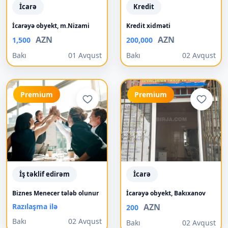
İcarə
Kredit
İcarəyə obyekt, m.Nizami
Kredit xidməti
AZN
AZN
1,500
200,000
Bakı
01 Avqust
Bakı
02 Avqust
Premium
Premium
İş təklif edirəm
İcarə
Biznes Menecer tələb olunur
İcarəyə obyekt, Bakıxanov
Razılaşma ilə
AZN
200
Bakı
02 Avqust
Bakı
02 Avqust