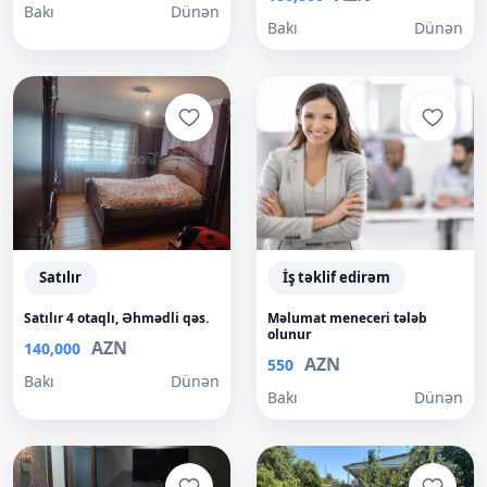
Bakı
Dünən
Bakı
Dünən
Satılır
İş təklif edirəm
Satılır 4 otaqlı, Əhmədli qəs.
Məlumat meneceri tələb
olunur
AZN
140,000
AZN
550
Bakı
Dünən
Bakı
Dünən