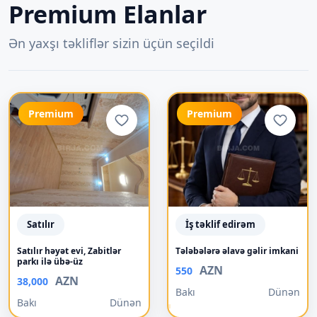
Premium Elanlar
Ən yaxşı təkliflər sizin üçün seçildi
Premium
Premium
Satılır
İş təklif edirəm
Satılır həyət evi, Zabitlər
Tələbələrə əlavə gəlir imkani
parkı ilə übə-üz
AZN
550
AZN
38,000
Bakı
Dünən
Bakı
Dünən