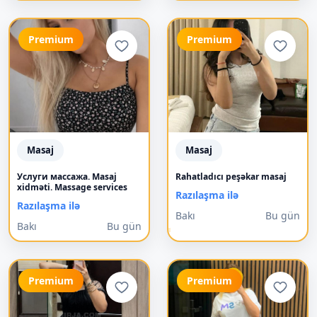
Premium
Premium
Masaj
Masaj
Услуги массажа. Masaj
Rahatladıcı peşəkar masaj
xidməti. Massage services
Razılaşma ilə
Razılaşma ilə
Bakı
Bu gün
Bakı
Bu gün
Premium
Premium