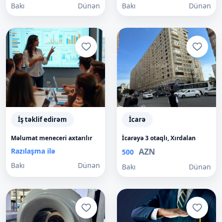
Bakı
Dünən
Bakı
Dünən
İş təklif edirəm
İcarə
Məlumat meneceri axtarılır
İcarəyə 3 otaqlı, Xırdalan
Razılaşma ilə
AZN
500
Bakı
Dünən
Bakı
Dünən