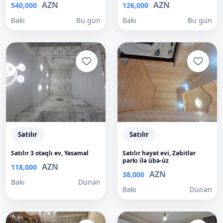
AZN
AZN
540,000
126,000
Bakı
Bu gün
Bakı
Bu gün
Satılır
Satılır
Satılır 3 otaqlı ev, Yasamal
Satılır həyət evi, Zabitlər
parkı ilə übə-üz
AZN
118,000
AZN
38,000
Bakı
Dünən
Bakı
Dünən