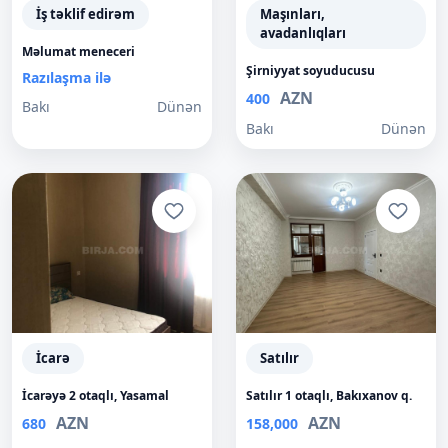
İş təklif edirəm
Maşınları,
avadanlıqları
Məlumat meneceri
Şirniyyat soyuducusu
Razılaşma ilə
AZN
400
Bakı
Dünən
Bakı
Dünən
İcarə
Satılır
İcarəyə 2 otaqlı, Yasamal
Satılır 1 otaqlı, Bakıxanov q.
AZN
AZN
680
158,000