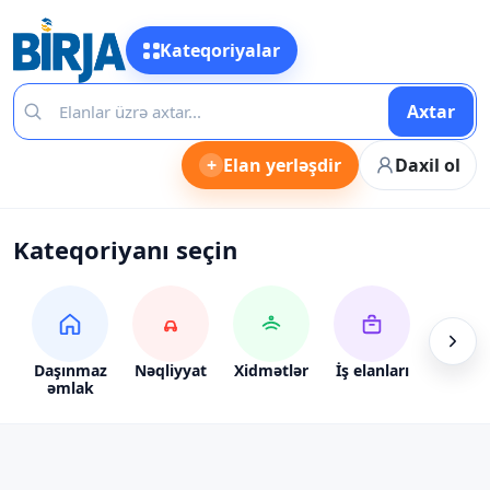
Kateqoriyalar
Axtar
+
Elan yerləşdir
Daxil ol
Kateqoriyanı seçin
Daşınmaz
Nəqliyyat
Xidmətlər
İş elanları
Alış-ve
əmlak