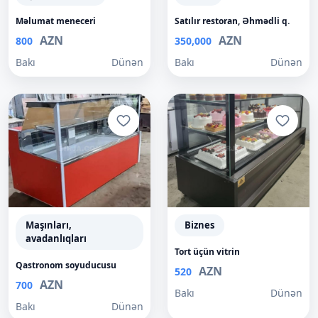
Məlumat meneceri
Satılır restoran, Əhmədli q.
AZN
AZN
800
350,000
Bakı
Dünən
Bakı
Dünən
Maşınları,
Biznes
avadanlıqları
Tort üçün vitrin
Qastronom soyuducusu
AZN
520
AZN
700
Bakı
Dünən
Bakı
Dünən