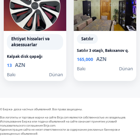
Ehtiyat hissələri və
Satılır
aksessuarlar
Satılır 3 otaqlı, Bakıxanov q.
Kalpak disk qapağı
AZN
165,000
AZN
13
Bakı
Dünən
Bakı
Dünən
© Биржа- доска частных объявлений. Все права защищены.
Все логотипы и торговые марки на сайте Birja.com являются собственностью их владельцев.
Использование Биржа или подача объявлений на сайте означает принятие условий
пользовательского соглашения Birja.com.
Администрация сайта не несет ответственности за содержание рекламных баннеров и
размещенных объявлений.