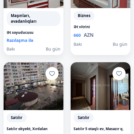
Maşınları,
Biznes
avadanlıqları
Ət vitrini
Ət soyuducusu
AZN
660
Razılaşma ilə
Bakı
Bu gün
Bakı
Bu gün
Satılır
Satılır
Satılır obyekt, Xırdalan
Satılır 5 otaqlı ev, Masazır q.