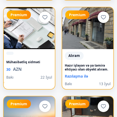
Premium
Premium
Alıram
Mühasibatliq xidməti
Hazır işləyən və ya təmirə
AZN
30
ehtiyacı olan obyekt alıram.
Razılaşma ilə
Bakı
22 İyul
Bakı
13 İyul
Premium
Premium