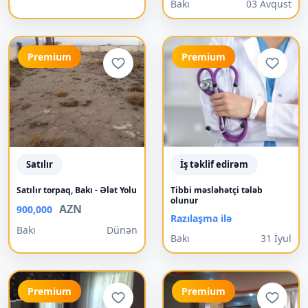
Bakı
03 Avqust
Premium
Premium
Satılır
İş təklif edirəm
Satılır torpaq, Bakı - Ələt Yolu
Tibbi məsləhətçi tələb
olunur
AZN
900,000
Razılaşma ilə
Bakı
Dünən
Bakı
31 İyul
Premium
Premium