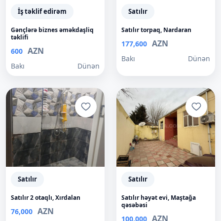
İş təklif edirəm
Satılır
Gənçlərə biznes əməkdaşliq
Satılır torpaq, Nardaran
təklifi
AZN
177,600
AZN
600
Bakı
Dünən
Bakı
Dünən
Satılır
Satılır
Satılır 2 otaqlı, Xırdalan
Satılır həyət evi, Maştağa
qəsəbəsi
AZN
76,000
AZN
100,000