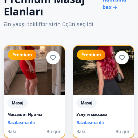
bax →
Elanları
Ən yaxşı təkliflər sizin üçün seçildi
Premium
Premium
Masaj
Masaj
Mассаж от Ирины
Услуги массажа
Razılaşma ilə
Razılaşma ilə
Bakı
Bu gün
Bakı
Bu gün