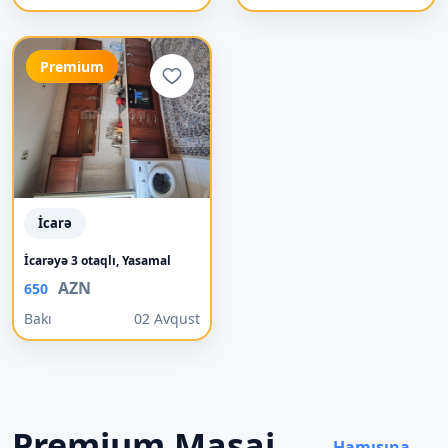
Premium
İcarə
İcarəyə 3 otaqlı, Yasamal
AZN
650
Bakı
02 Avqust
Premium Masaj
Hamısına