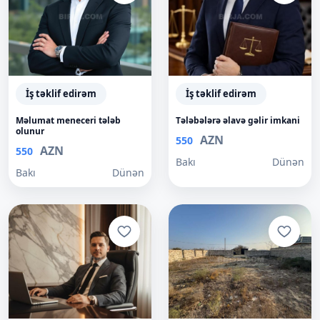
İş təklif edirəm
İş təklif edirəm
Məlumat meneceri tələb
Tələbələrə əlavə gəlir imkani
olunur
AZN
550
AZN
550
Bakı
Dünən
Bakı
Dünən