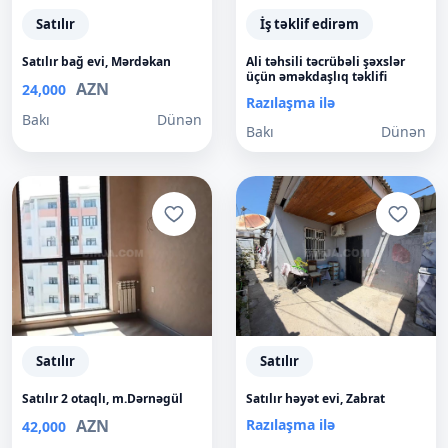
Satılır
İş təklif edirəm
Satılır bağ evi, Mərdəkan
Ali təhsili təcrübəli şəxslər
üçün əməkdaşlıq təklifi
AZN
24,000
Razılaşma ilə
Bakı
Dünən
Bakı
Dünən
Satılır
Satılır
Satılır 2 otaqlı, m.Dərnəgül
Satılır həyət evi, Zabrat
AZN
Razılaşma ilə
42,000