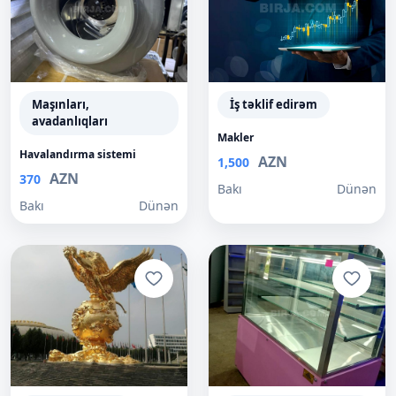
Maşınları,
İş təklif edirəm
avadanlıqları
Makler
Havalandırma sistemi
AZN
1,500
AZN
370
Bakı
Dünən
Bakı
Dünən