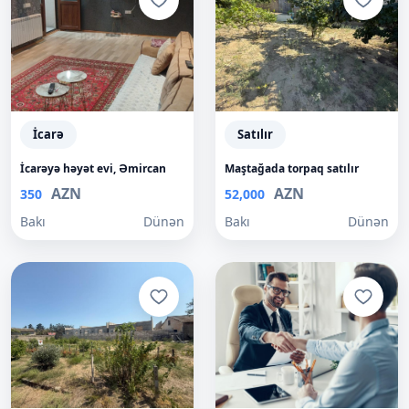
İcarə
Satılır
İcarəyə həyət evi, Əmircan
Maştağada torpaq satılır
AZN
AZN
350
52,000
Bakı
Dünən
Bakı
Dünən