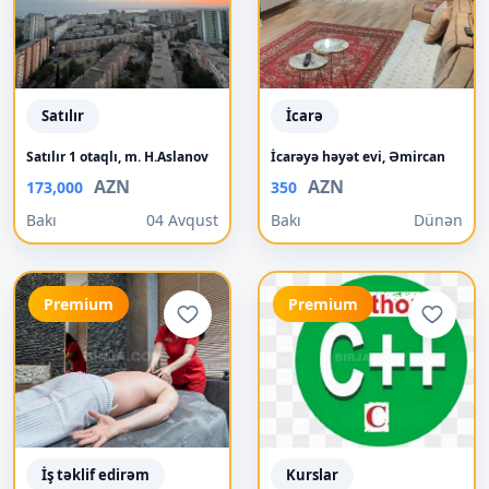
Satılır
İcarə
Satılır 1 otaqlı, m. H.Aslanov
İcarəyə həyət evi, Əmircan
AZN
AZN
173,000
350
Bakı
04 Avqust
Bakı
Dünən
Premium
Premium
İş təklif edirəm
Kurslar