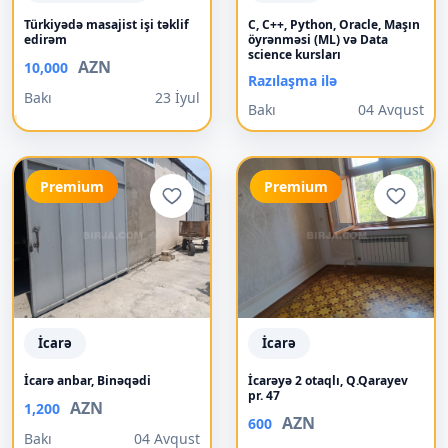
Türkiyədə masajist işi təklif
C, C++, Python, Oracle, Maşın
edirəm
öyrənməsi (ML) və Data
science kursları
AZN
10,000
Razılaşma ilə
Bakı
23 İyul
Bakı
04 Avqust
Premium
Premium
İcarə
İcarə
İcarə anbar, Binəqədi
İcarəyə 2 otaqlı, Q.Qarayev
pr. 47
AZN
1,200
AZN
600
Bakı
04 Avqust