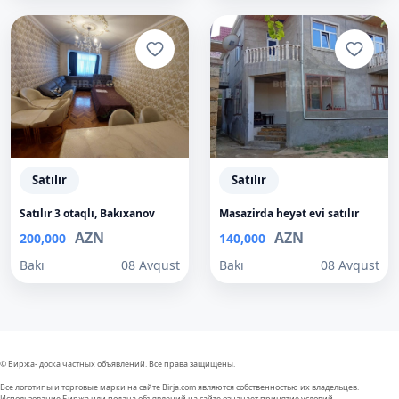
Satılır
Satılır
Satılır 3 otaqlı, Bakıxanov
Masazirda heyət evi satılır
AZN
AZN
200,000
140,000
Bakı
08 Avqust
Bakı
08 Avqust
© Биржа- доска частных объявлений. Все права защищены.
Все логотипы и торговые марки на сайте Birja.com являются собственностью их владельцев.
Использование Биржа или подача объявлений на сайте означает принятие условий