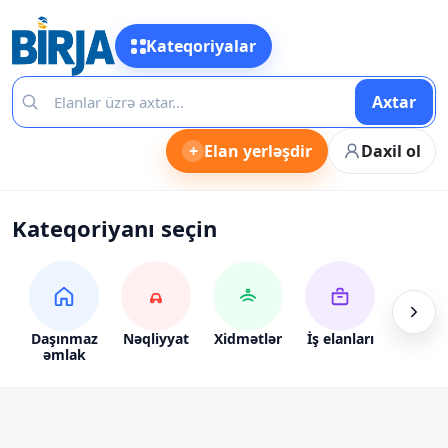
Kateqoriyalar
Axtar
+
Elan yerləşdir
Daxil ol
Kateqoriyanı seçin
Daşınmaz
Nəqliyyat
Xidmətlər
İş elanları
Alış-ve
əmlak