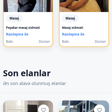
Masaj
Masaj
Peşakar masaj xidməti
Masaj xidməti
Razılaşma ilə
Razılaşma ilə
Bakı
Dünən
Bakı
Dünən
Son elanlar
Ən son əlavə olunmuş elanlar