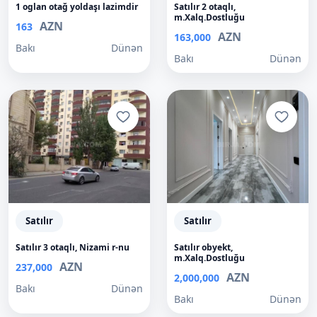
1 oglan otağ yoldaşı lazimdir
Satılır 2 otaqlı,
m.Xalq.Dostluğu
AZN
163
AZN
163,000
Bakı
Dünən
Bakı
Dünən
Satılır
Satılır
Satılır 3 otaqlı, Nizami r-nu
Satılır obyekt,
m.Xalq.Dostluğu
AZN
237,000
AZN
2,000,000
Bakı
Dünən
Bakı
Dünən