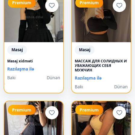
Premium
Premium
Masaj
Masaj
Masaj xidməti
МАССАЖ ДЛЯ СОЛИДНЫХ И
УВАЖАЮЩИХ СЕБЯ
Razılaşma ilə
МУЖЧИН
Bakı
Dünən
Razılaşma ilə
Bakı
Dünən
Premium
Premium