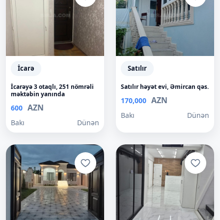
İcarə
Satılır
İcarəyə 3 otaqlı, 251 nömrəli
Satılır həyət evi, Əmircan qəs.
məktəbin yanında
AZN
170,000
AZN
600
Bakı
Dünən
Bakı
Dünən