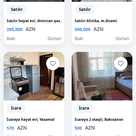
Satılır
Satılır
Satılır həyət evi, Əmircan qəs.
Satılır klinika, m.Əcəmi
AZN
AZN
295,000
500,000
Bakı
Dünən
Bakı
Dünən
İcarə
İcarə
İcarəyə həyət evi, Yasamal
İcarəyə 2 otaqlı, Bakıxanov
AZN
AZN
570
500