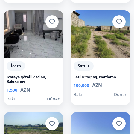
İcarə
Satılır
İcarəyə gözəllik salon,
Satılır torpaq, Nardaran
Bakıxanov
AZN
100,000
AZN
1,500
Bakı
Dünən
Bakı
Dünən