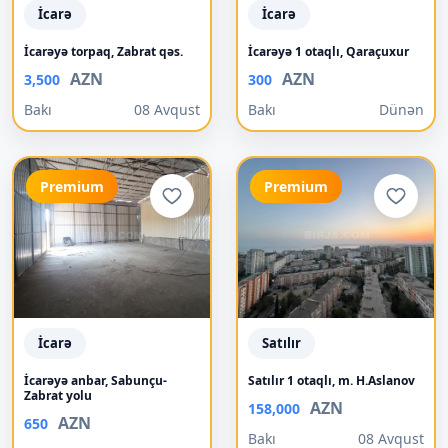
İcarə
İcarə
İcarəyə torpaq, Zabrat qəs.
İcarəyə 1 otaqlı, Qaraçuxur
AZN
AZN
3,500
300
Bakı
08 Avqust
Bakı
Dünən
Premium
Premium
İcarə
Satılır
İcarəyə anbar, Sabunçu-
Satılır 1 otaqlı, m. H.Aslanov
Zabrat yolu
AZN
158,000
AZN
650
Bakı
08 Avqust