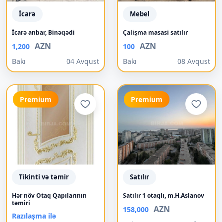
İcarə
Mebel
İcarə anbar, Binəqədi
Çalişma masasi satılır
AZN
AZN
1,200
100
Bakı
04 Avqust
Bakı
08 Avqust
Premium
Premium
Tikinti və təmir
Satılır
Hər növ Otaq Qapılarının
Satılır 1 otaqlı, m.H.Aslanov
təmiri
AZN
158,000
Razılaşma ilə