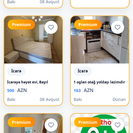
Bakı
08 Avqust
Premium
Premium
İcarə
İcarə
İcarəyə həyət evi, Bayıl
1 oglan otağ yoldaşı lazimdir
AZN
AZN
500
163
Bakı
08 Avqust
Bakı
Dünən
Premium
Premium