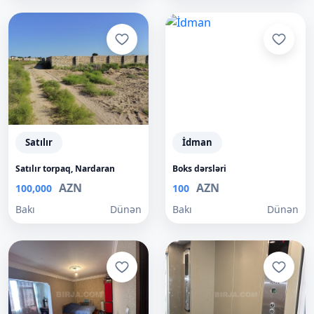
Satılır
İdman
Satılır torpaq, Nardaran
Boks dərsləri
AZN
AZN
100,000
100
Bakı
Dünən
Bakı
Dünən