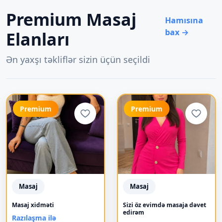
Premium Masaj
Hamısına
bax →
Elanları
Ən yaxşı təkliflər sizin üçün seçildi
Premium
Premium
Masaj
Masaj
Masaj xidməti
Sizi öz evimdə masaja dəvet
edirəm
Razılaşma ilə