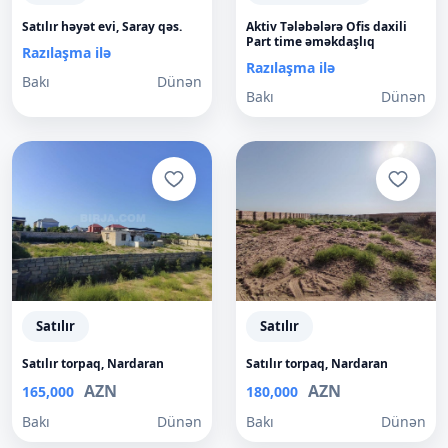
Satılır həyət evi, Saray qəs.
Aktiv Tələbələrə Ofis daxili
Part time əməkdaşlıq
Razılaşma ilə
Razılaşma ilə
Bakı
Dünən
Bakı
Dünən
Satılır
Satılır
Satılır torpaq, Nardaran
Satılır torpaq, Nardaran
AZN
AZN
165,000
180,000
Bakı
Dünən
Bakı
Dünən