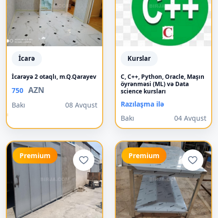
İcarə
Kurslar
İcarəyə 2 otaqlı, m.Q.Qarayev
C, C++, Python, Oracle, Maşın
öyrənməsi (ML) və Data
AZN
750
science kursları
Razılaşma ilə
Bakı
08 Avqust
Bakı
04 Avqust
Premium
Premium