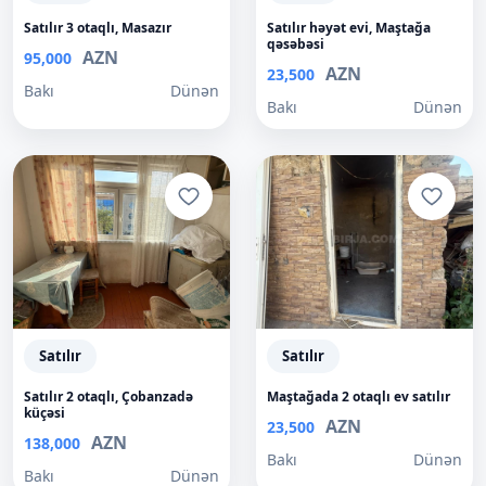
Satılır 3 otaqlı, Masazır
Satılır həyət evi, Maştağa
qəsəbəsi
AZN
95,000
AZN
23,500
Bakı
Dünən
Bakı
Dünən
Satılır
Satılır
Satılır 2 otaqlı, Çobanzadə
Maştağada 2 otaqlı ev satılır
küçəsi
AZN
23,500
AZN
138,000
Bakı
Dünən
Bakı
Dünən