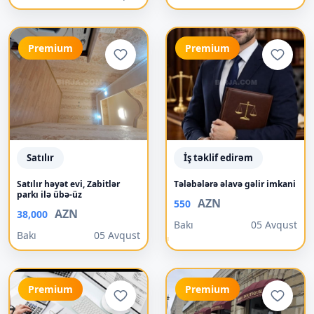
Premium
Premium
Satılır
İş təklif edirəm
Satılır həyət evi, Zabitlər
Tələbələrə əlavə gəlir imkani
parkı ilə übə-üz
AZN
550
AZN
38,000
Bakı
05 Avqust
Bakı
05 Avqust
Premium
Premium