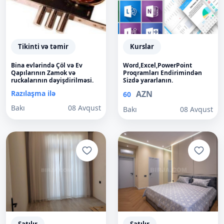
Tikinti və təmir
Kurslar
Bina evlərində Çöl və Ev
Word,Excel,PowerPoint
Qapılarının Zamok və
Proqramları Endirimindən
ruckalarının dəyişdirilməsi.
Sizdə yararlanın.
Razılaşma ilə
AZN
60
Bakı
08 Avqust
Bakı
08 Avqust