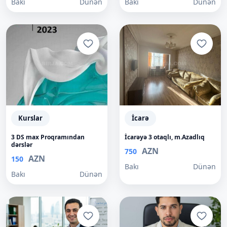
Bakı
Dünən
Bakı
Dünən
Kurslar
İcarə
3 DS max Proqramından
İcarəyə 3 otaqlı, m.Azadlıq
dərslər
AZN
750
AZN
150
Bakı
Dünən
Bakı
Dünən