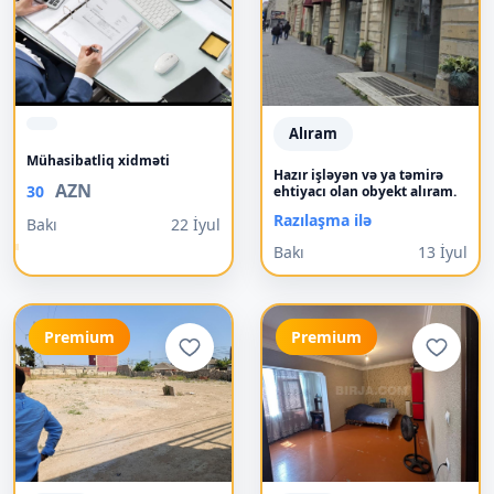
Alıram
Mühasibatliq xidməti
Hazır işləyən və ya təmirə
AZN
30
ehtiyacı olan obyekt alıram.
Razılaşma ilə
Bakı
22 İyul
Bakı
13 İyul
Premium
Premium