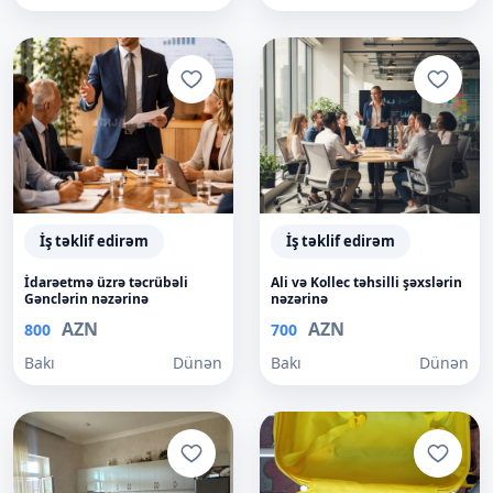
İş təklif edirəm
İş təklif edirəm
İdarəetmə üzrə təcrübəli
Ali və Kollec təhsilli şəxslərin
Gənclərin nəzərinə
nəzərinə
AZN
AZN
800
700
Bakı
Dünən
Bakı
Dünən