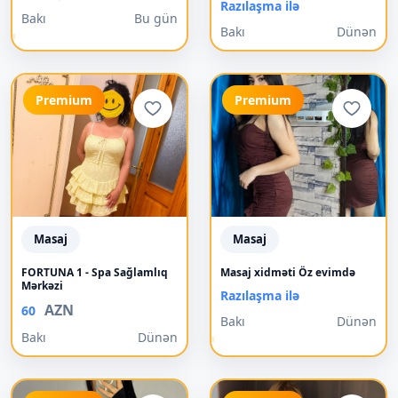
Razılaşma ilə
Bakı
Bu gün
Bakı
Dünən
Premium
Premium
Masaj
Masaj
FORTUNA 1 - Spa Sağlamlıq
Masaj xidməti Öz evimdə
Mərkəzi
Razılaşma ilə
AZN
60
Bakı
Dünən
Bakı
Dünən