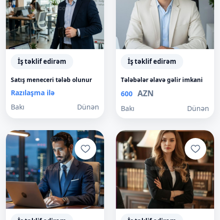
İş təklif edirəm
İş təklif edirəm
Satış meneceri tələb olunur
Tələbələr əlavə gəlir imkani
Razılaşma ilə
AZN
600
Bakı
Dünən
Bakı
Dünən