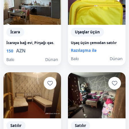
İcarə
Uşaqlar üçün
İcarəyə bağ evi, Pirşağı qəs.
Uşaq üçün çemodan satılır
AZN
Razılaşma ilə
150
Bakı
Dünən
Bakı
Dünən
Satılır
Satılır