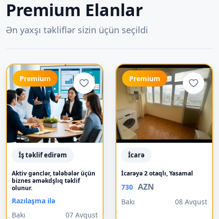
Premium Elanlar
Ən yaxşı təkliflər sizin üçün seçildi
Premium
Premium
İş təklif edirəm
İcarə
Aktiv gənclər, tələbələr üçün
İcarəyə 2 otaqlı, Yasamal
biznes əməkdşlıq təklif
AZN
730
olunur.
Razılaşma ilə
Bakı
08 Avqust
Bakı
07 Avqust