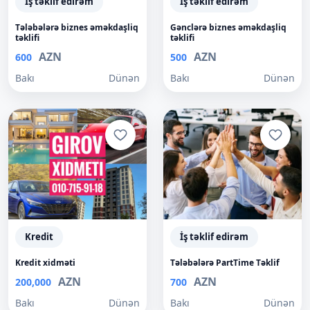
İş təklif edirəm
İş təklif edirəm
Tələbələrə biznes əməkdaşliq
Gənclərə biznes əməkdaşliq
təklifi
təklifi
AZN
AZN
600
500
Bakı
Dünən
Bakı
Dünən
Kredit
İş təklif edirəm
Kredit xidməti
Tələbələrə PartTime Təklif
AZN
AZN
200,000
700
Bakı
Dünən
Bakı
Dünən