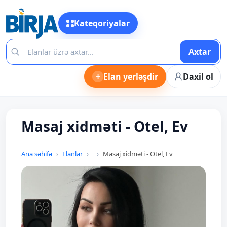
Kateqoriyalar
Axtar
+
Elan yerləşdir
Daxil ol
Masaj xidməti - Otel, Ev
Ana səhifə
Elanlar
Masaj xidməti - Otel, Ev