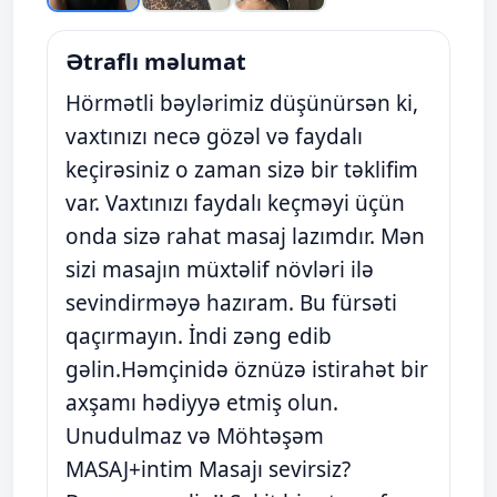
Ətraflı məlumat
Hörmətli bəylərimiz düşünürsən ki,
vaxtınızı necə gözəl və faydalı
keçirəsiniz o zaman sizə bir təklifim
var. Vaxtınızı faydalı keçməyi üçün
onda sizə rahat masaj lazımdır. Mən
sizi masajın müxtəlif növləri ilə
sevindirməyə hazıram. Bu fürsəti
qaçırmayın. İndi zəng edib
gəlin.Həmçinidə öznüzə istirahət bir
axşamı hədiyyə etmiş olun.
Unudulmaz və Möhtəşəm
MASAJ+intim Masajı sevirsiz?