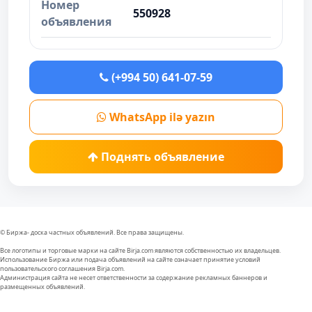
Номер
550928
объявления
(+994 50) 641-07-59
WhatsApp ilə yazın
Поднять объявление
© Биржа- доска частных объявлений. Все права защищены.
Все логотипы и торговые марки на сайте Birja.com являются собственностью их владельцев.
Использование Биржа или подача объявлений на сайте означает принятие условий
пользовательского соглашения Birja.com.
Администрация сайта не несет ответственности за содержание рекламных баннеров и
размещенных объявлений.