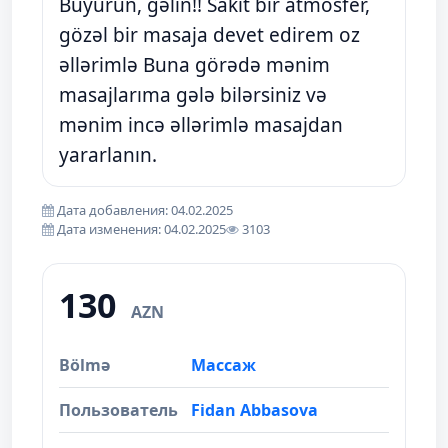
Buyurun, gəlin!! Sakit bir atmosfer,
gözəl bir masaja devet edirem oz
əllərimlə Buna görədə mənim
masajlarıma gələ bilərsiniz və
mənim incə əllərimlə masajdan
yararlanın.
Дата добавления: 04.02.2025
Дата изменения: 04.02.2025
3103
130
AZN
Bölmə
Массаж
Пользователь
Fidan Abbasova