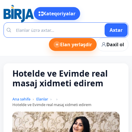
Kateqoriyalar
Axtar
+
Elan yerləşdir
Daxil ol
Hotelde ve Evimde real
masaj xidmeti edirem
Ana səhifə
Elanlar
Hotelde ve Evimde real masaj xidmeti edirem