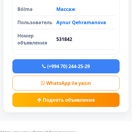
Bölmə
Массаж
Пользователь
Aynur Qehramanova
Номер
531842
объявления
(+994 70) 244-25-29
WhatsApp ilə yazın
Поднять объявление
© Биржа- доска частных объявлений. Все права защищены.