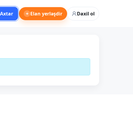
Axtar
+
Elan yerləşdir
Daxil ol