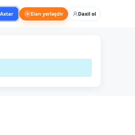
Axtar
+
Elan yerləşdir
Daxil ol