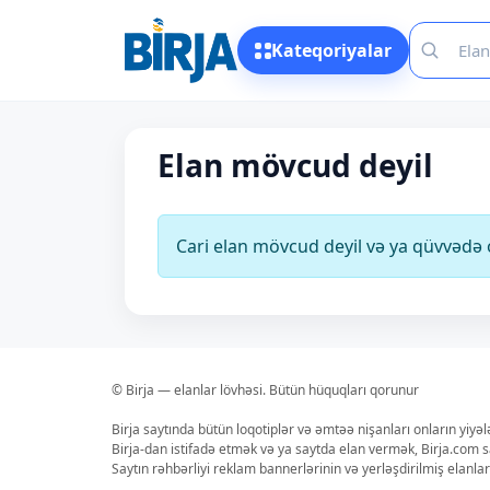
Kateqoriyalar
Elan mövcud deyil
Cari elan mövcud deyil və ya qüvvəd
© Birja — elanlar lövhəsi. Bütün hüquqları qorunur
Birja saytında bütün loqotiplər və əmtəə nişanları onların yiyə
Birja-dan istifadə etmək və ya saytda elan vermək, Birja.com s
Saytın rəhbərliyi reklam bannerlərinin və yerləşdirilmiş elan