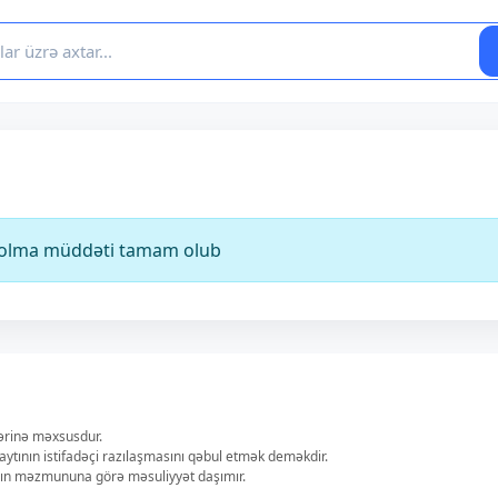
ə olma müddəti tamam olub
lərinə məxsusdur.
aytının istifadəçi razılaşmasını qəbul etmək deməkdir.
ların məzmununa görə məsuliyyət daşımır.