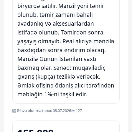
biryerdə satılır. Mənzil yeni təmir
olunub, təmir zamanı bahalı
avadanlıq və aksesuarlardan
istifadə olunub. Təmirdən sonra
yaşayış olmayıb. Real alıcıya mənzilə
baxdıqdan sonra endirim olacaq.
Mənzilə Günün İstənilən vaxtı
baxmaq olar. Sənəd: müqavilədir,
çıxarış (kupça) tezliklə veriəcək.
Əmlak ofisinə ödəniş alıcı tərəfindən
məbləğin 1%-ni təşkil edir.
Əlavə olunma tarixi: 08.07.2026
127