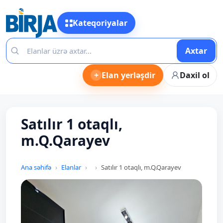
Kateqoriyalar
Axtar
+
Elan yerləşdir
Daxil ol
Satılır 1 otaqlı,
m.Q.Qarayev
Ana səhifə
Elanlar
Satılır 1 otaqlı, m.Q.Qarayev