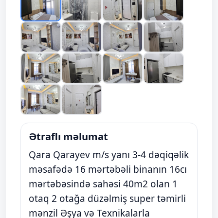
Ətraflı məlumat
Qara Qarayev m/s yanı 3-4 dəqiqəlik
məsafədə 16 mərtəbəli binanın 16cı
mərtəbəsində sahəsi 40m2 olan 1
otaq 2 otağa düzəlmiş super təmirli
mənzil Əşya və Texnikalarla