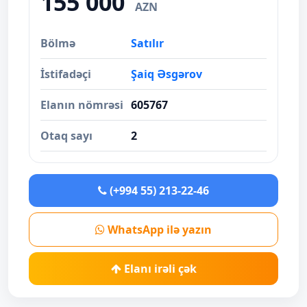
155 000
AZN
Bölmə
Satılır
İstifadəçi
Şaiq Əsgərov
Elanın nömrəsi
605767
Otaq sayı
2
(+994 55) 213-22-46
WhatsApp ilə yazın
Elanı irəli çək