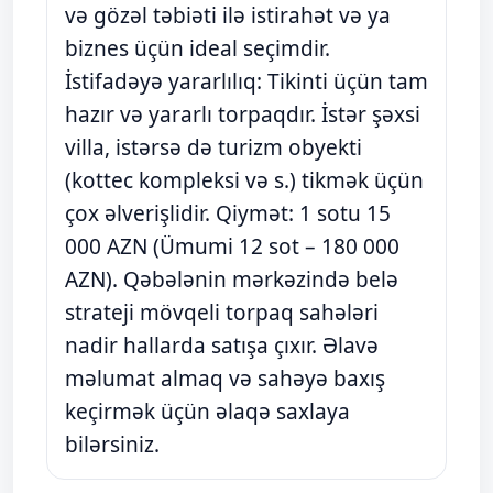
və gözəl təbiəti ilə istirahət və ya
biznes üçün ideal seçimdir.
İstifadəyə yararlılıq: Tikinti üçün tam
hazır və yararlı torpaqdır. İstər şəxsi
villa, istərsə də turizm obyekti
(kottec kompleksi və s.) tikmək üçün
çox əlverişlidir. Qiymət: 1 sotu 15
000 AZN (Ümumi 12 sot – 180 000
AZN). Qəbələnin mərkəzində belə
strateji mövqeli torpaq sahələri
nadir hallarda satışa çıxır. Əlavə
məlumat almaq və sahəyə baxış
keçirmək üçün əlaqə saxlaya
bilərsiniz.