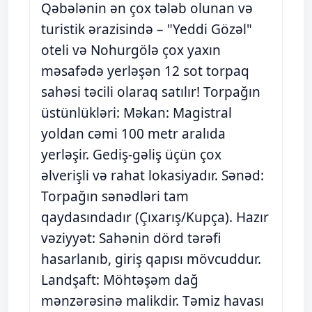
Qəbələnin ən çox tələb olunan və
turistik ərazisində – "Yeddi Gözəl"
oteli və Nohurgölə çox yaxın
məsafədə yerləşən 12 sot torpaq
sahəsi təcili olaraq satılır! Torpağın
üstünlükləri: Məkan: Magistral
yoldan cəmi 100 metr aralıda
yerləşir. Gediş-gəliş üçün çox
əlverişli və rahat lokasiyadır. Sənəd:
Torpağın sənədləri tam
qaydasındadır (Çıxarış/Kupça). Hazır
vəziyyət: Sahənin dörd tərəfi
hasarlanıb, giriş qapısı mövcuddur.
Landşaft: Möhtəşəm dağ
mənzərəsinə malikdir. Təmiz havası