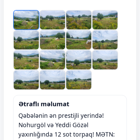
Ətraflı məlumat
Qəbələnin ən prestijli yerində!
Nohurgöl və Yeddi Gözəl
yaxınlığında 12 sot torpaq! MƏTN: