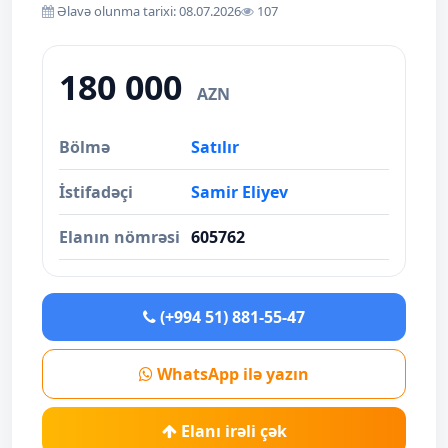
Əlavə olunma tarixi: 08.07.2026
107
180 000
AZN
Bölmə
Satılır
İstifadəçi
Samir Eliyev
Elanın nömrəsi
605762
(+994 51) 881-55-47
WhatsApp ilə yazın
Elanı irəli çək