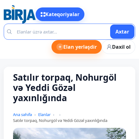
Kateqoriyalar
Axtar
+
Elan yerləşdir
Daxil ol
Satılır torpaq, Nohurgöl
və Yeddi Gözəl
yaxınlığında
Ana səhifə
Elanlar
Satılır torpaq, Nohurgöl və Yeddi Gözəl yaxınlığında