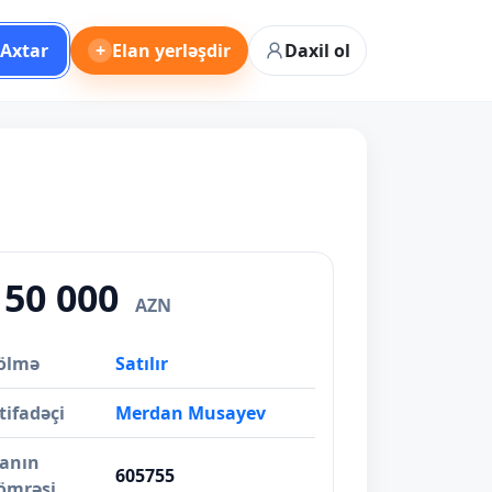
Axtar
+
Elan yerləşdir
Daxil ol
150 000
AZN
ölmə
Satılır
tifadəçi
Merdan Musayev
lanın
605755
ömrəsi