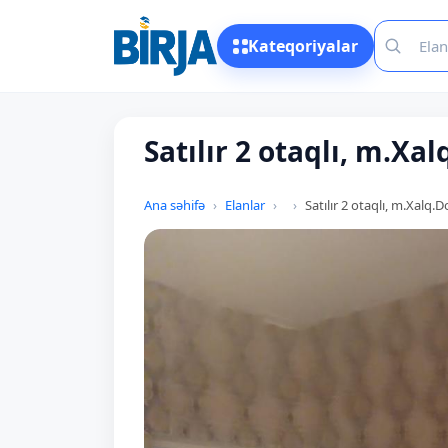
Kateqoriyalar
Satılır 2 otaqlı, m.Xa
Ana səhifə
Elanlar
Satılır 2 otaqlı, m.Xalq.