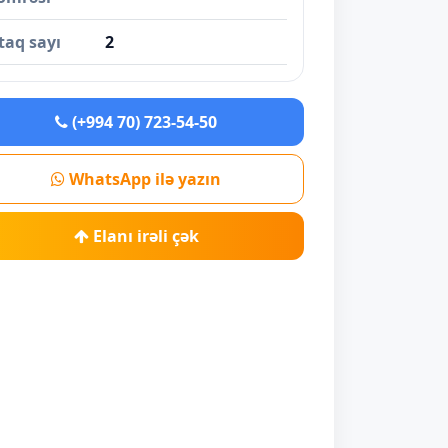
taq sayı
2
(+994 70) 723-54-50
WhatsApp ilə yazın
Elanı irəli çək