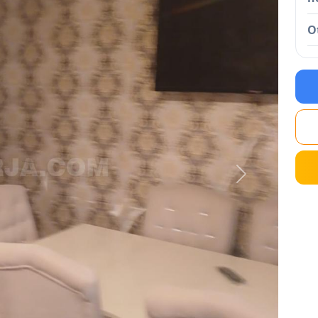
O
Next