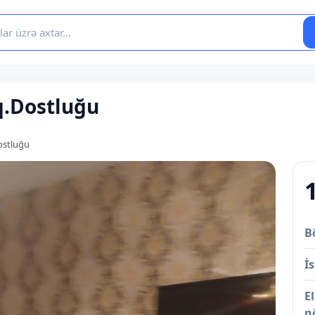
lq.Dostluğu
Dostluğu
B
İs
E
n