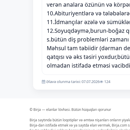
verən analara özünün və körpən
10.Abituriyentlərə və tələbələr
11.İdmançılar əzələ və sümüklər
12.Soyuqdəymə,burun-boğaz qıcı
s.bütün diş problemləri zamanı 
Məhsul tam təbiidir (dərman deyil
qatqısı və əks təsiri yoxdur,bü
olmadan istifadə etməsi vacibdi
Əlavə olunma tarixi: 07.07.2026
124
© Birja — elanlar lövhəsi. Bütün hüquqları qorunur
Birja saytında bütün loqotiplər və əmtəə nişanları onların yiyə
Birja-dan istifadə etmək və ya saytda elan vermək, Birja.com s