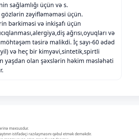
in sağlamlığı üçün və s.
ə gözlərin zəyifləməməsi üçün.
in bərkiməsi və inkişafı üçün
qlanması,alergiya,diş ağrısı,oyuqları və
möhtəşəm təsirə malikdi. İç sayı-60 ədəd
) və heç bir kimyəvi,sintetik,spirtli
tün yaşdan olan şəxslərin həkim məsləhəti
r.
lərinə məxsusdur.
aytının istifadəçi razılaşmasını qəbul etmək deməkdir.