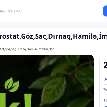
,Prostat,Göz,Saç,Dırnaq,Hamilə,
rostat,Göz,Saç,Dırnaq,Hamilə,İmmun,Dəri
B
İs
E
n