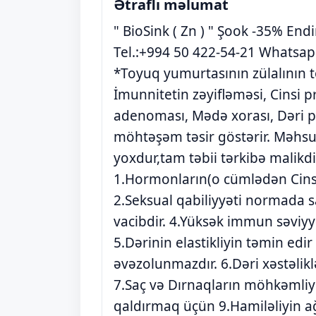
Ətraflı məlumat
" BioSink ( Zn ) " Şook -35% End
Tel.:+994 50 422-54-21 Whatsapp
*Toyuq yumurtasının zülalının to
İmunnitetin zəyifləməsi, Cinsi p
adenoması, Mədə xorası, Dəri p
möhtəşəm təsir göstərir. Məhsul
yoxdur,tam təbii tərkibə malikdi
1.Hormonların(o cümlədən Cins
2.Seksual qabiliyyəti normada sax
vacibdir. 4.Yüksək immun səviyy
5.Dərinin elastikliyin təmin ed
əvəzolunmazdır. 6.Dəri xəstəlikl
7.Saç və Dırnaqların möhkəmliy
qaldırmaq üçün 9.Hamiləliyin ağ