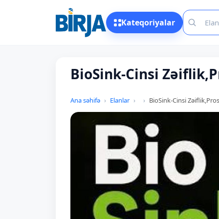
Kateqoriyalar
BioSink-Cinsi Zəiflik
Ana səhifə
Elanlar
BioSink-Cinsi Zəiflik,P