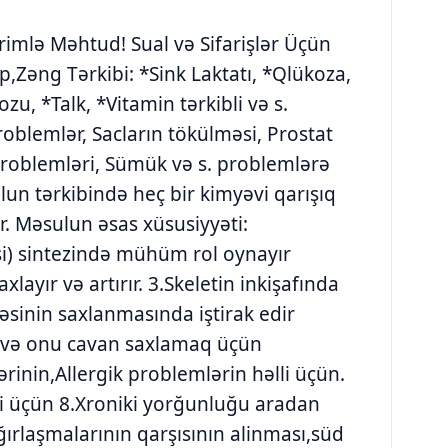
irimlə Məhtud! Sual və Sifarişlər Üçün
,Zəng Tərkibi: *Sink Laktatı, *Qlükoza,
zu, *Talk, *Vitamin tərkibli və s.
roblemlər, Sacların tökülməsi, Prostat
roblemləri, Sümük və s. problemlərə
un tərkibində heç bir kimyəvi qarışıq
r. Məsulun əsas xüsusiyyəti:
i) sintezində mühüm rol oynayır
layır və artırır. 3.Skeletin inkişafında
əsinin saxlanmasında iştirak edir
ir və onu cavan saxlamaq üçün
ərinin,Allergik problemlərin həlli üçün.
i üçün 8.Xroniki yorğunluğu aradan
ırlaşmalarının qarşısının alinması,süd