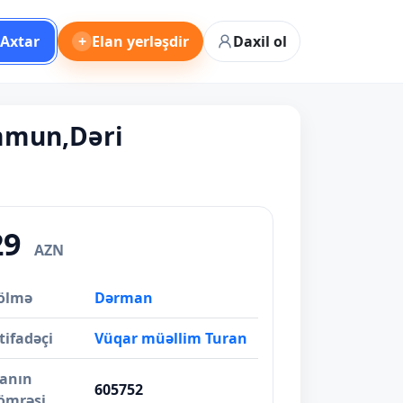
Axtar
+
Elan yerləşdir
Daxil ol
İmmun,Dəri
29
AZN
ölmə
Dərman
tifadəçi
Vüqar müəllim Turan
lanın
605752
ömrəsi