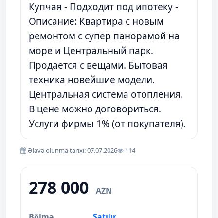
Купчая - Подходит под ипотеку -
Описание: Квартира с новым
ремонтом с супер панорамой на
море и Центральный парк.
Продается с вещами. Бытовая
техника новейшие модели.
Центральная система отопления.
В цене можно договориться.
Услуги фирмы 1% (от покупателя).
Əlavə olunma tarixi: 07.07.2026
114
278 000
AZN
Bölmə
Satılır