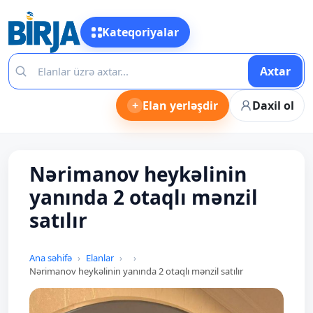
Kateqoriyalar
Axtar
+
Elan yerləşdir
Daxil ol
Nərimanov heykəlinin
yanında 2 otaqlı mənzil
satılır
Ana səhifə
Elanlar
Nərimanov heykəlinin yanında 2 otaqlı mənzil satılır