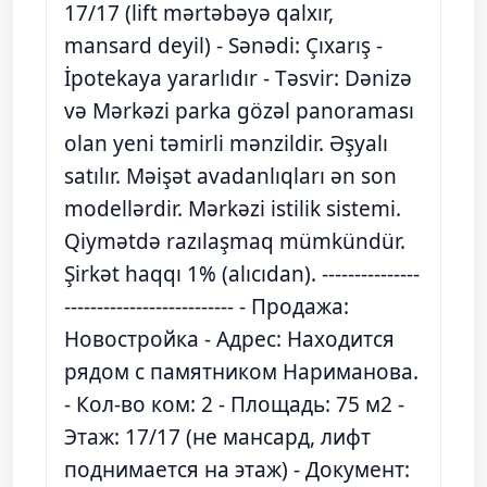
17/17 (lift mərtəbəyə qalxır,
mansard deyil) - Sənədi: Çıxarış -
İpotekaya yararlıdır - Təsvir: Dənizə
və Mərkəzi parka gözəl panoraması
olan yeni təmirli mənzildir. Əşyalı
satılır. Məişət avadanlıqları ən son
modellərdir. Mərkəzi istilik sistemi.
Qiymətdə razılaşmaq mümkündür.
Şirkət haqqı 1% (alıcıdan). ---------------
-------------------------- - Продажа:
Новостройка - Адрес: Находится
рядом с памятником Нариманова.
- Кол-во ком: 2 - Площадь: 75 м2 -
Этаж: 17/17 (не мансард, лифт
поднимается на этаж) - Документ: