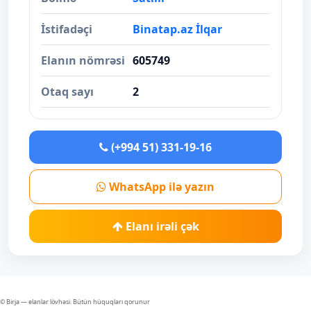
İstifadəçi
Binatap.az İlqar
Elanın nömrəsi
605749
Otaq sayı
2
(+994 51) 331-19-16
WhatsApp ilə yazın
Elanı irəli çək
© Birja — elanlar lövhəsi. Bütün hüquqları qorunur