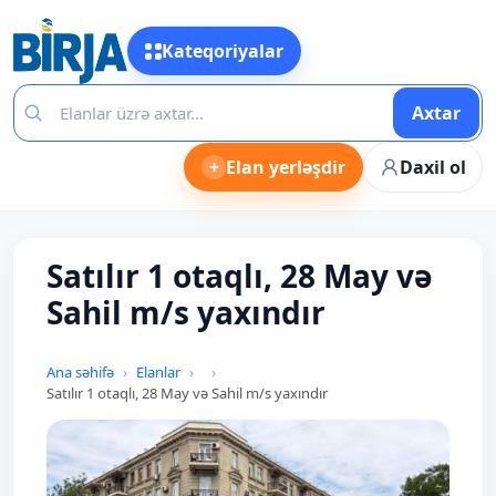
Kateqoriyalar
Axtar
+
Elan yerləşdir
Daxil ol
Satılır 1 otaqlı, 28 May və
Sahil m/s yaxındır
Ana səhifə
Elanlar
Satılır 1 otaqlı, 28 May və Sahil m/s yaxındır