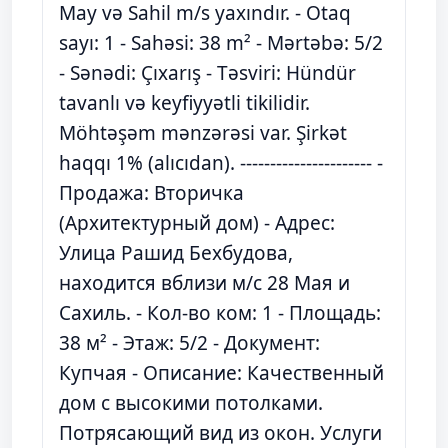
May və Sahil m/s yaxındır. - Otaq
sayı: 1 - Sahəsi: 38 m² - Mərtəbə: 5/2
- Sənədi: Çıxarış - Təsviri: Hündür
tavanlı və keyfiyyətli tikilidir.
Möhtəşəm mənzərəsi var. Şirkət
haqqı 1% (alıcıdan). ---------------------- -
Продажа: Вторичка
(Архитектурный дом) - Адрес:
Улица Рашид Бехбудова,
находится вблизи м/с 28 Мая и
Сахиль. - Кол-во ком: 1 - Площадь:
38 м² - Этаж: 5/2 - Документ:
Купчая - Описание: Качественный
дом с высокими потолками.
Потрясающий вид из окон. Услуги