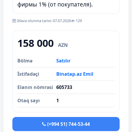
фирмы 1% (от покупателя).
Əlavə olunma tarixi: 07.07.2026
129
158 000
AZN
Bölmə
Satılır
İstifadəçi
Binatap.az Emil
Elanın nömrəsi
605733
Otaq sayı
1
(+994 51) 744-53-44