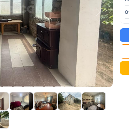
O
Next