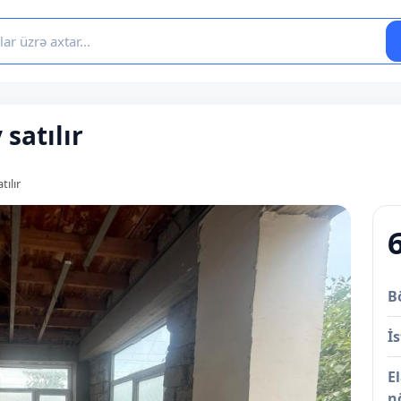
satılır
tılır
B
İs
E
n