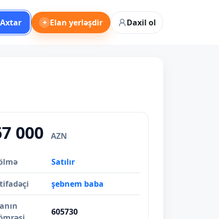
Axtar
+
Elan yerləşdir
Daxil ol
67 000
AZN
ölmə
Satılır
tifadəçi
şebnem baba
lanın
605730
ömrəsi