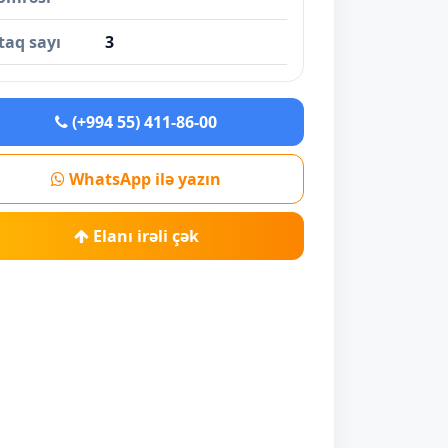
taq sayı
3
(+994 55) 411-86-00
WhatsApp ilə yazın
Elanı irəli çək