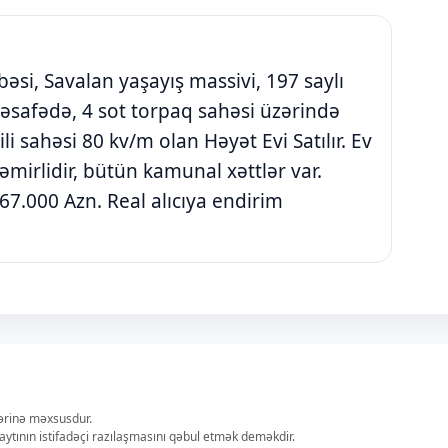
si, Savalan yaşayış massivi, 197 saylı
safədə, 4 sot torpaq sahəsi üzərində
ili sahəsi 80 kv/m olan Həyət Evi Satılır. Ev
, təmirlidir, bütün kamunal xəttlər var.
67.000 Azn. Real alıcıya endirim
lərinə məxsusdur.
aytının istifadəçi razılaşmasını qəbul etmək deməkdir.