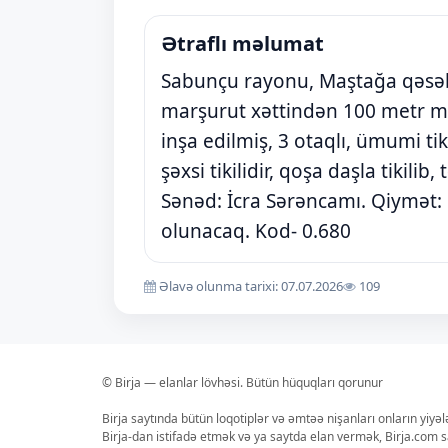
Ətraflı məlumat
Sabunçu rayonu, Maştağa qəsəbə
marşurut xəttindən 100 metr mə
inşa edilmiş, 3 otaqlı, ümumi tik
şəxsi tikilidir, qoşa daşla tikilib
Sənəd: İcra Sərəncamı. Qiymət: 
olunacaq. Kod- 0.680
Əlavə olunma tarixi: 07.07.2026
109
© Birja — elanlar lövhəsi. Bütün hüquqları qorunur
Birja saytında bütün loqotiplər və əmtəə nişanları onların yiyə
Birja-dan istifadə etmək və ya saytda elan vermək, Birja.com s