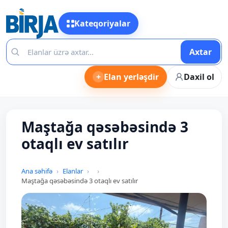
Kateqoriyalar
Axtar
+
Elan yerləşdir
Daxil ol
Maştağa qəsəbəsində 3
otaqlı ev satılır
Ana səhifə
Elanlar
Maştağa qəsəbəsində 3 otaqlı ev satılır