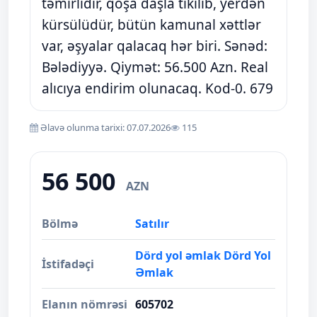
təmirlidir, qoşa daşla tikilib, yerdən
kürsülüdür, bütün kamunal xəttlər
var, əşyalar qalacaq hər biri. Sənəd:
Bələdiyyə. Qiymət: 56.500 Azn. Real
alıcıya endirim olunacaq. Kod-0. 679
Əlavə olunma tarixi: 07.07.2026
115
56 500
AZN
Bölmə
Satılır
Dörd yol əmlak Dörd Yol
İstifadəçi
Əmlak
Elanın nömrəsi
605702