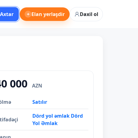
Axtar
+
Elan yerləşdir
Daxil ol
40 000
AZN
ölmə
Satılır
Dörd yol əmlak Dörd
tifadəçi
Yol Əmlak
lanın