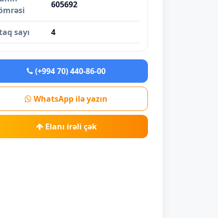
605692
ömrəsi
taq sayı
4
(+994 70) 440-86-00
WhatsApp ilə yazın
Elanı irəli çək