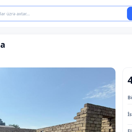
ğa
B
İs
E