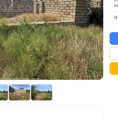
n
Next
O