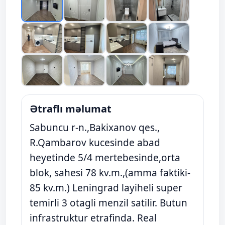
Ətraflı məlumat
Sabuncu r-n.,Bakixanov qes.,
R.Qambarov kucesinde abad
heyetinde 5/4 mertebesinde,orta
blok, sahesi 78 kv.m.,(amma faktiki-
85 kv.m.) Leningrad layiheli super
temirli 3 otagli menzil satilir. Butun
infrastruktur etrafinda. Real