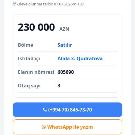
Əlavə olunma tarixi: 07.07.2026
137
230 000
AZN
Bölmə
Satılır
İstifadəçi
Alida x. Qudratova
Elanın nömrəsi
605690
Otaq sayı
3
(+994 70) 845-73-70
WhatsApp ilə yazın