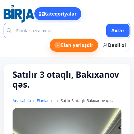
Kateqoriyalar
Axtar
+
Elan yerləşdir
Daxil ol
Satılır 3 otaqlı, Bakıxanov
qəs.
Ana səhifə
Elanlar
Satılır 3 otaqlı, Bakıxanov qəs.