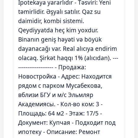
İpotekaya yararlıdır - Təsviri: Yeni
təmirlidir. Əşyalı satılır. Qaz su
daimidir, kombi sistemi.
Qeydiyyatda heç kim yoxdur.
Binanın geniş həyəti və böyük
dayanacağı var. Real alıcıya endirim
olacaq. Şirkət haqqı 1% (alıcıdan). ---
------------------- - Продажа:
Новостройка - Адрес: Находится
рядом с парком Мусабекова,
вблизи БГУ и м/с Эльмляр
Академиясы. - Кол-во ком: 3 -
Площадь: 64 м2 - Этаж: 17/5 -
Документ: Купчая - Подходит под
ипотеку - Описание: Ремонт