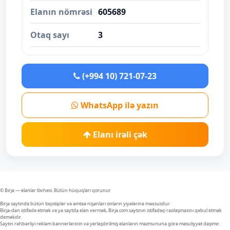
Elanın nömrəsi
605689
Otaq sayı
3
(+994 10) 721-07-23
WhatsApp ilə yazın
Elanı irəli çək
© Birja — elanlar lövhəsi. Bütün hüquqları qorunur
Birja saytında bütün loqotiplər və əmtəə nişanları onların yiyələrinə məxsusdur.
Birja-dan istifadə etmək və ya saytda elan vermək, Birja.com saytının istifadəçi razılaşmasını qəbul etmək
deməkdir.
Saytın rəhbərliyi reklam bannerlərinin və yerləşdirilmiş elanların məzmununa görə məsuliyyət daşımır.