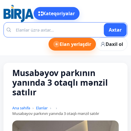
Kateqoriyalar
Axtar
+
Elan yerləşdir
Daxil ol
Musabəyov parkının
yanında 3 otaqlı mənzil
satılır
Ana səhifə
Elanlar
Musabəyov parkının yanında 3 otaqlı mənzil satılır