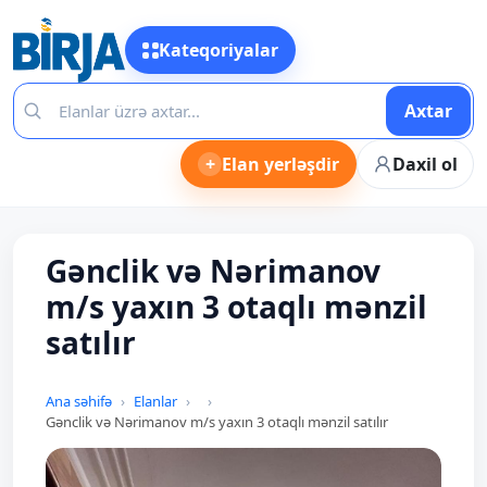
Kateqoriyalar
Axtar
+
Elan yerləşdir
Daxil ol
Gənclik və Nərimanov
m/s yaxın 3 otaqlı mənzil
satılır
Ana səhifə
Elanlar
Gənclik və Nərimanov m/s yaxın 3 otaqlı mənzil satılır