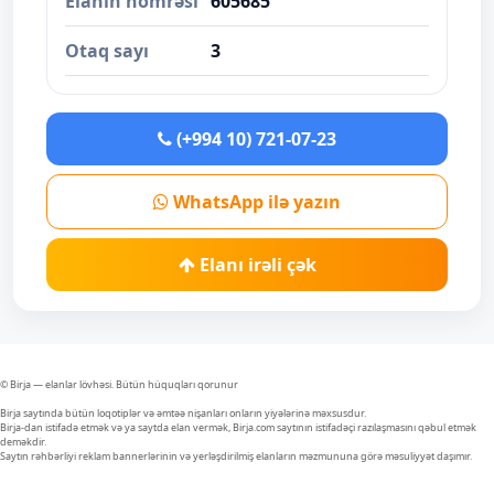
Elanın nömrəsi
605685
Otaq sayı
3
(+994 10) 721-07-23
WhatsApp ilə yazın
Elanı irəli çək
© Birja — elanlar lövhəsi. Bütün hüquqları qorunur
Birja saytında bütün loqotiplər və əmtəə nişanları onların yiyələrinə məxsusdur.
Birja-dan istifadə etmək və ya saytda elan vermək, Birja.com saytının istifadəçi razılaşmasını qəbul etmək
deməkdir.
Saytın rəhbərliyi reklam bannerlərinin və yerləşdirilmiş elanların məzmununa görə məsuliyyət daşımır.