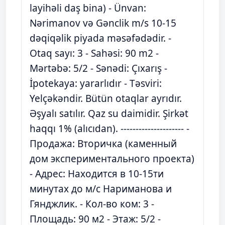
layihəli daş bina) - Ünvan:
Nərimanov və Gənclik m/s 10-15
dəqiqəlik piyada məsəfədədir. -
Otaq sayı: 3 - Sahəsi: 90 m2 -
Mərtəbə: 5/2 - Sənədi: Çıxarış -
İpotekaya: yararlıdır - Təsviri:
Yelçəkəndir. Bütün otaqlar ayrıdır.
Əşyalı satılır. Qaz su daimidir. Şirkət
haqqı 1% (alıcıdan). --------------------- -
Продажа: Вторичка (каменный
дом экспериментального проекта)
- Адрес: Находится в 10-15ти
минутах до м/с Нариманова и
Гянджлик. - Кол-во ком: 3 -
Площадь: 90 м2 - Этаж: 5/2 -