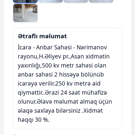
Ətraflı məlumat
İcarə - Anbar Sahəsi - Nərimanov
rayonu,H.Əliyev pr.,Asan xidmətin
yaxınlığı,500 kv metr sahəsi olan
anbar sahəsi 2 hissəyə bölünüb
icarəyə verilir.250 kv metrə aid
qiyməttir..Ərazi 24 saat mühafizə
olunur.Əlavə məlumat almaq üçün
əlaqə saxlaya bilərsiniz .Xidmət
haqqı 30 %.