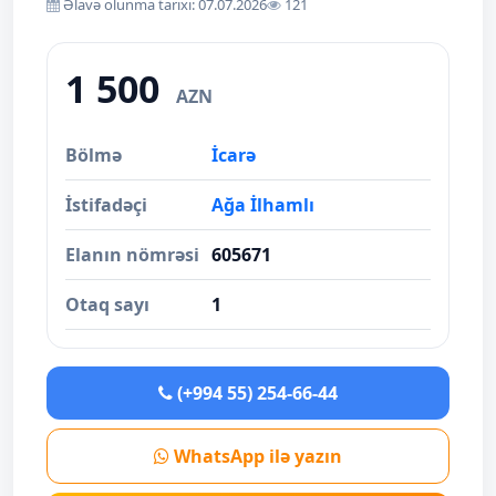
Əlavə olunma tarixi: 07.07.2026
121
1 500
AZN
Bölmə
İcarə
İstifadəçi
Ağa İlhamlı
Elanın nömrəsi
605671
Otaq sayı
1
(+994 55) 254-66-44
WhatsApp ilə yazın