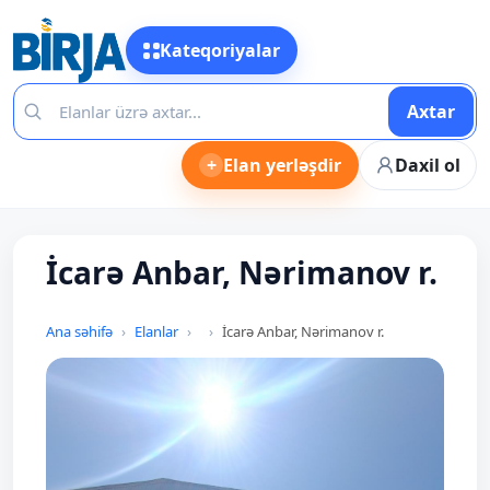
Kateqoriyalar
Axtar
+
Elan yerləşdir
Daxil ol
İcarə Anbar, Nərimanov r.
Ana səhifə
Elanlar
İcarə Anbar, Nərimanov r.