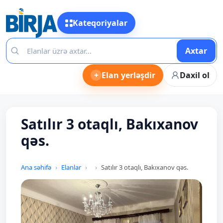
Kateqoriyalar
Axtar
+
Elan yerləşdir
Daxil ol
Satılır 3 otaqlı, Bakıxanov
qəs.
Ana səhifə
Elanlar
Satılır 3 otaqlı, Bakıxanov qəs.