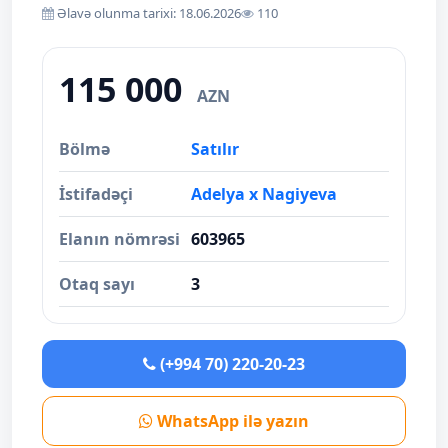
Əlavə olunma tarixi: 18.06.2026
110
115 000
AZN
Bölmə
Satılır
İstifadəçi
Adelya x Nagiyeva
Elanın nömrəsi
603965
Otaq sayı
3
(+994 70) 220-20-23
WhatsApp ilə yazın