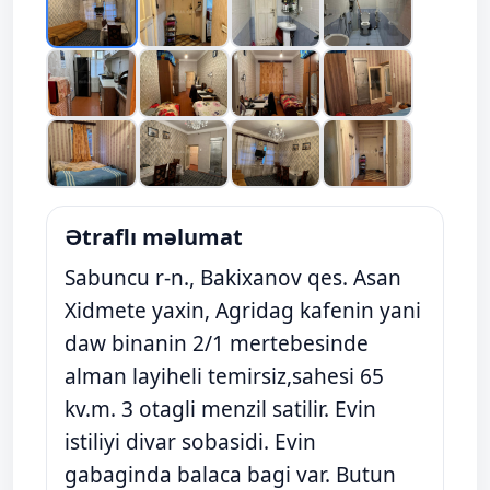
Ətraflı məlumat
Sabuncu r-n., Bakixanov qes. Asan
Xidmete yaxin, Agridag kafenin yani
daw binanin 2/1 mertebesinde
alman layiheli temirsiz,sahesi 65
kv.m. 3 otagli menzil satilir. Evin
istiliyi divar sobasidi. Evin
gabaginda balaca bagi var. Butun