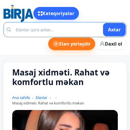
Kateqoriyalar
Axtar
+
Elan yerləşdir
Daxil ol
Masaj xidməti. Rahat və
komfortlu məkan
Ana səhifə
Elanlar
Masaj xidməti. Rahat və komfortlu məkan