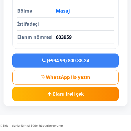
Bölmə
Masaj
İstifadəçi
Elanın nömrəsi
603959
(+994 99) 800-88-24
WhatsApp ilə yazın
Elanı irəli çək
© Birja — elanlar lövhəsi. Bütün hüquqları qorunur