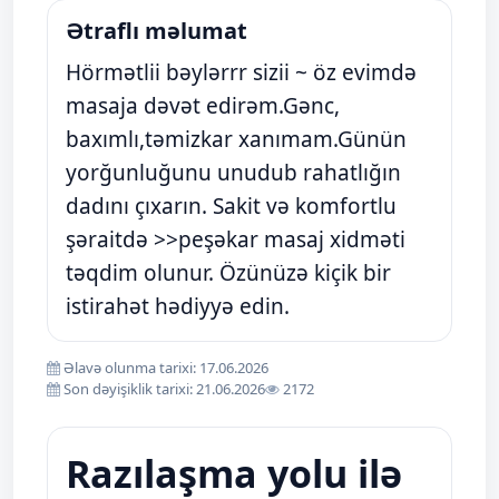
Ətraflı məlumat
Hörmətlii bəylərrr sizii ~ öz evimdə
masaja dəvət edirəm.Gənc,
baxımlı,təmizkar xanımam.Günün
yorğunluğunu unudub rahatlığın
dadını çıxarın. Sakit və komfortlu
şəraitdə >>peşəkar masaj xidməti
təqdim olunur. Özünüzə kiçik bir
istirahət hədiyyə edin.
Əlavə olunma tarixi: 17.06.2026
Son dəyişiklik tarixi: 21.06.2026
2172
Razılaşma yolu ilə