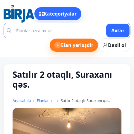
Kateqoriyalar
Axtar
+
Elan yerləşdir
Daxil ol
Satılır 2 otaqlı, Suraxanı
qəs.
Ana səhifə
Elanlar
Satılır 2 otaqlı, Suraxanı qəs.