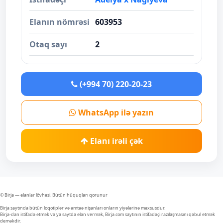
Elanın nömrəsi
603953
Otaq sayı
2
(+994 70) 220-20-23
WhatsApp ilə yazın
Elanı irəli çək
© Birja — elanlar lövhəsi. Bütün hüquqları qorunur
Birja saytında bütün loqotiplər və əmtəə nişanları onların yiyələrinə məxsusdur.
Birja-dan istifadə etmək və ya saytda elan vermək, Birja.com saytının istifadəçi razılaşmasını qəbul etmək
deməkdir.