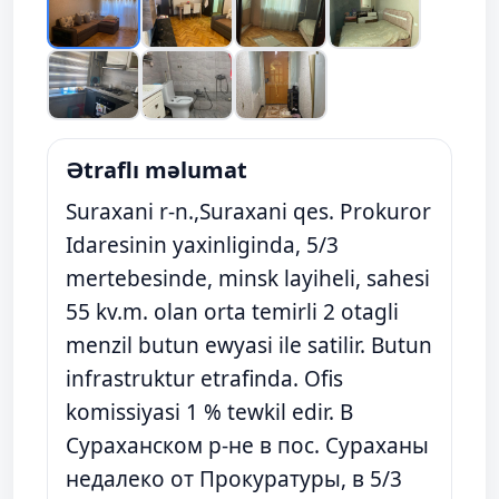
Ətraflı məlumat
Suraxani r-n.,Suraxani qes. Prokuror
Idaresinin yaxinliginda, 5/3
mertebesinde, minsk layiheli, sahesi
55 kv.m. olan orta temirli 2 otagli
menzil butun ewyasi ile satilir. Butun
infrastruktur etrafinda. Ofis
komissiyasi 1 % tewkil edir. В
Сураханском р-не в пос. Сураханы
недалеко от Прокуратуры, в 5/3