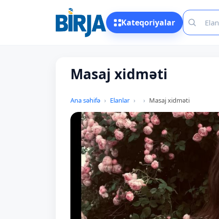
Kateqoriyalar
Masaj xidməti
Ana səhifə
Elanlar
Masaj xidməti