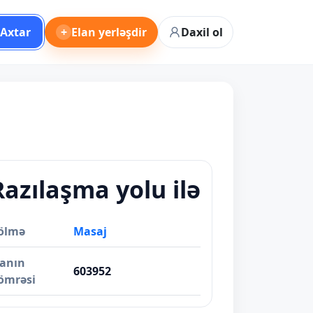
Axtar
+
Elan yerləşdir
Daxil ol
Razılaşma yolu ilə
ölmə
Masaj
lanın
603952
ömrəsi