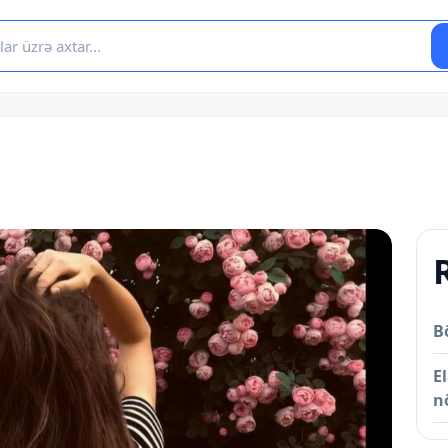
B
E
n