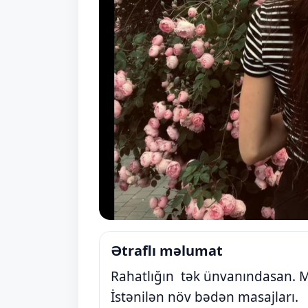
Ətraflı məlumat
Rahatlığın tək ünvanındasan. M
İstənilən növ bədən masajları.