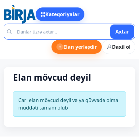
Kateqoriyalar
Axtar
+
Elan yerləşdir
Daxil ol
Elan mövcud deyil
Cari elan mövcud deyil və ya qüvvədə olma
müddəti tamam olub