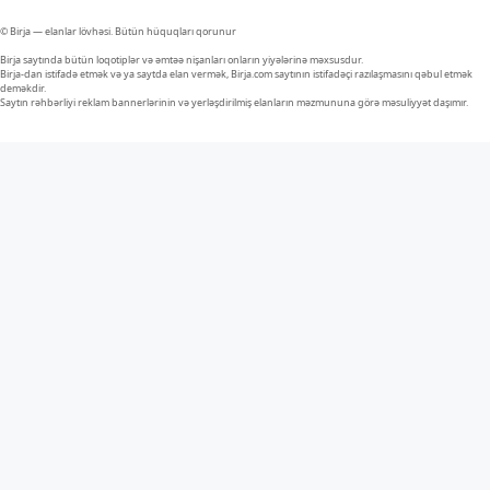
© Birja — elanlar lövhəsi. Bütün hüquqları qorunur
Birja saytında bütün loqotiplər və əmtəə nişanları onların yiyələrinə məxsusdur.
Birja-dan istifadə etmək və ya saytda elan vermək, Birja.com saytının istifadəçi razılaşmasını qəbul etmək
deməkdir.
Saytın rəhbərliyi reklam bannerlərinin və yerləşdirilmiş elanların məzmununa görə məsuliyyət daşımır.