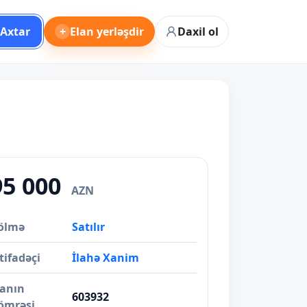
Axtar
+
Elan yerləşdir
Daxil ol
95 000
AZN
ölmə
Satılır
tifadəçi
İlahə Xanim
lanın
603932
ömrəsi