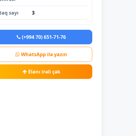
taq sayı
3
(+994 70) 651-71-76
WhatsApp ilə yazın
Elanı irəli çək