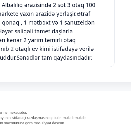
lbalılıq ərazisində 2 sot 3 otaq 100
markete yaxın ərazidə yerləşir.Ətraf
, 1 qonaq , 1 mətbəxt və 1 sanuzeldən
Həyət səliqəli tamet daşlarla
n kənar 2 yarim təmirli otaq
b 2 otaqlı ev kimi istifadəyə verilə
uddur.Sənədlər tam qaydasındadır.
lərinə məxsusdur.
aytının istifadəçi razılaşmasını qəbul etmək deməkdir.
ların məzmununa görə məsuliyyət daşımır.