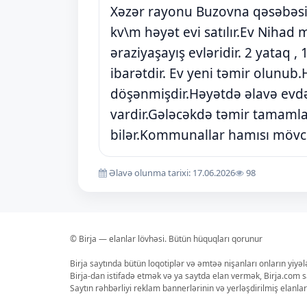
Xəzər rayonu Buzovna qəsəbəsi A
kv\m həyət evi satılır.Ev Nihad 
əraziyaşayış evləridir. 2 yataq 
ibarətdir. Ev yeni təmir olunub.
döşənmişdir.Həyətdə əlavə evdə
vardir.Gələcəkdə təmir tamamlanı
bilər.Kommunallar hamısı mövc
Əlavə olunma tarixi: 17.06.2026
98
© Birja — elanlar lövhəsi. Bütün hüquqları qorunur
Birja saytında bütün loqotiplər və əmtəə nişanları onların yiyə
Birja-dan istifadə etmək və ya saytda elan vermək, Birja.com s
Saytın rəhbərliyi reklam bannerlərinin və yerləşdirilmiş elan