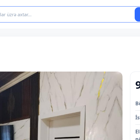
B
İs
E
n