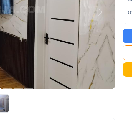
O
Next