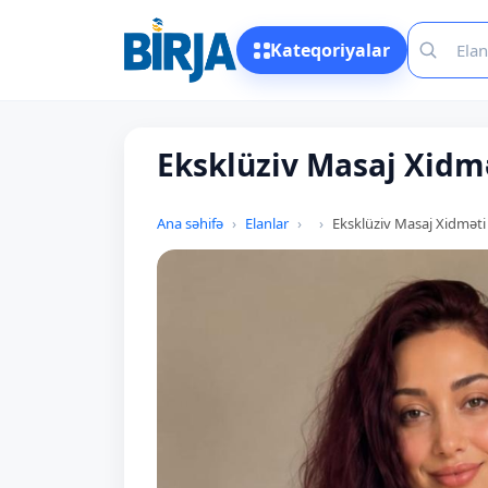
Kateqoriyalar
Eksklüziv Masaj Xidm
Ana səhifə
Elanlar
Eksklüziv Masaj Xidməti