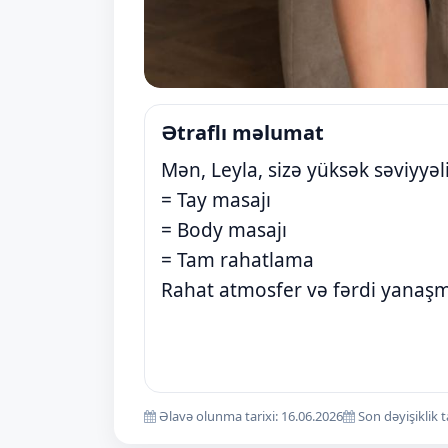
Ətraflı məlumat
Mən, Leyla, sizə yüksək səviyyə
= Tay masajı
= Body masajı
= Tam rahatlama
Rahat atmosfer və fərdi yanaşm
Əlavə olunma tarixi: 16.06.2026
Son dəyişiklik t