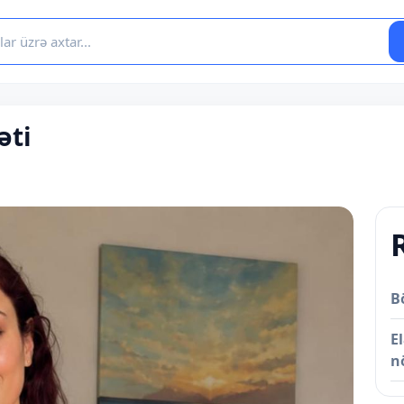
əti
B
E
n