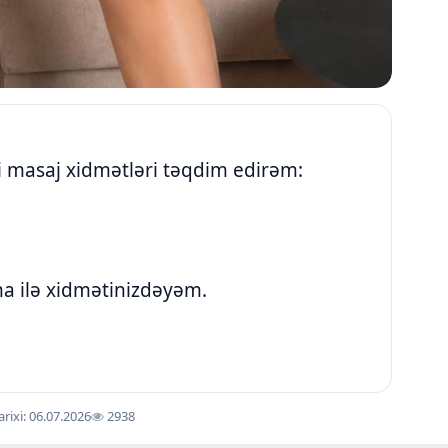
li masaj xidmətləri təqdim edirəm:
a ilə xidmətinizdəyəm.
arixi: 06.07.2026
2938