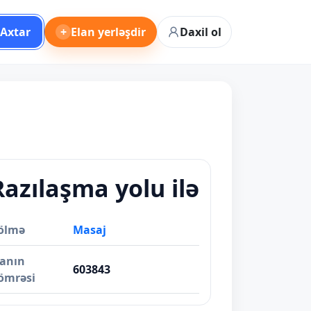
Axtar
+
Elan yerləşdir
Daxil ol
Razılaşma yolu ilə
ölmə
Masaj
lanın
603843
ömrəsi