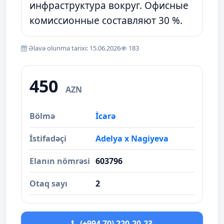
инфраструктура вокруг. Офисные
комиссионные составляют 30 %.
Əlavə olunma tarixi: 15.06.2026
183
450
AZN
Bölmə
İcarə
İstifadəçi
Adelya x Nagiyeva
Elanın nömrəsi
603796
Otaq sayı
2
(+994 70) 220-20-23