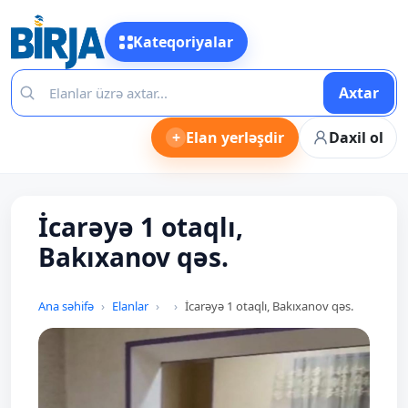
Kateqoriyalar
Axtar
+
Elan yerləşdir
Daxil ol
İcarəyə 1 otaqlı,
Bakıxanov qəs.
Ana səhifə
Elanlar
İcarəyə 1 otaqlı, Bakıxanov qəs.