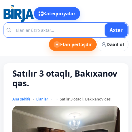
Kateqoriyalar
Axtar
+
Elan yerləşdir
Daxil ol
Satılır 3 otaqlı, Bakıxanov
qəs.
Ana səhifə
Elanlar
Satılır 3 otaqlı, Bakıxanov qəs.