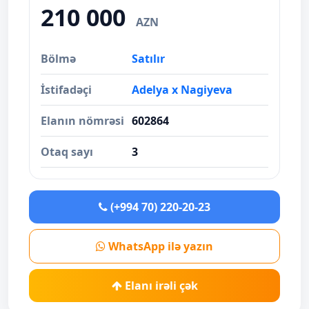
210 000
AZN
Bölmə
Satılır
İstifadəçi
Adelya x Nagiyeva
Elanın nömrəsi
602864
Otaq sayı
3
(+994 70) 220-20-23
WhatsApp ilə yazın
Elanı irəli çək