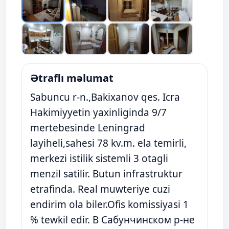
Ətraflı məlumat
Sabuncu r-n.,Bakixanov qes. Icra
Hakimiyyetin yaxinliginda 9/7
mertebesinde Leningrad
layiheli,sahesi 78 kv.m. ela temirli,
merkezi istilik sistemli 3 otagli
menzil satilir. Butun infrastruktur
etrafinda. Real muwteriye cuzi
endirim ola biler.Ofis komissiyasi 1
% tewkil edir. В Сабунчинском р-не