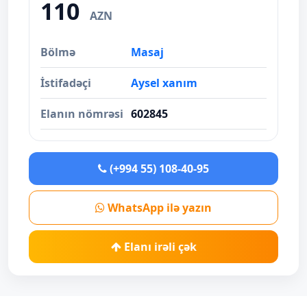
110
AZN
Bölmə
Masaj
İstifadəçi
Aysel xanım
Elanın nömrəsi
602845
(+994 55) 108-40-95
WhatsApp ilə yazın
Elanı irəli çək