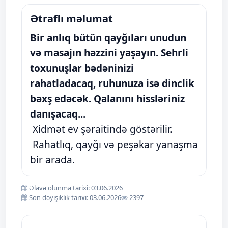
Ətraflı məlumat
Bir anlıq bütün qayğıları unudun
və masajın həzzini yaşayın. Sehrli
toxunuşlar bədəninizi
rahatladacaq, ruhunuza isə dinclik
bəxş edəcək. Qalanını hissləriniz
danışacaq...
Xidmət ev şəraitində göstərilir.
Rahatlıq, qayğı və peşəkar yanaşma
bir arada.
Əlavə olunma tarixi: 03.06.2026
Son dəyişiklik tarixi: 03.06.2026
2397