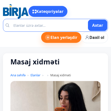
Kateqoriyalar
Axtar
+
Elan yerləşdir
Daxil ol
Masaj xidməti
Ana səhifə
Elanlar
Masaj xidməti