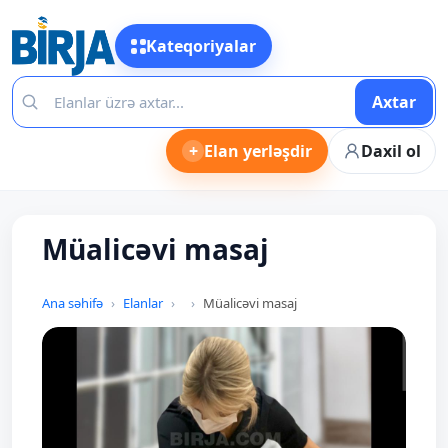
Kateqoriyalar
Axtar
+
Elan yerləşdir
Daxil ol
Müalicəvi masaj
Ana səhifə
Elanlar
Müalicəvi masaj