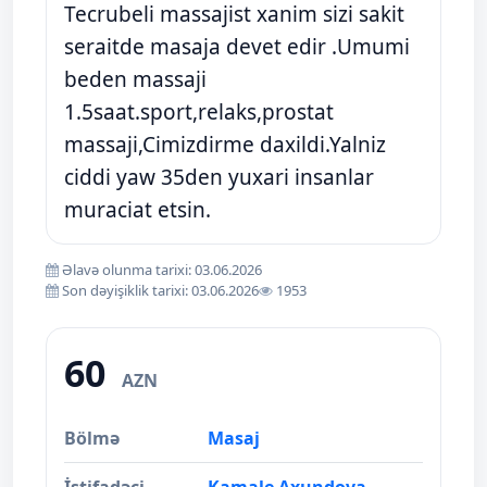
Tecrubeli massajist xanim sizi sakit
seraitde masaja devet edir .Umumi
beden massaji
1.5saat.sport,relaks,prostat
massaji,Cimizdirme daxildi.Yalniz
ciddi yaw 35den yuxari insanlar
muraciat etsin.
Əlavə olunma tarixi: 03.06.2026
Son dəyişiklik tarixi: 03.06.2026
1953
60
AZN
Bölmə
Masaj