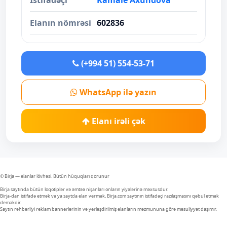
İstifadəçi
Kamale Axundova
Elanın nömrəsi
602836
(+994 51) 554-53-71
WhatsApp ilə yazın
Elanı irəli çək
© Birja — elanlar lövhəsi. Bütün hüquqları qorunur
Birja saytında bütün loqotiplər və əmtəə nişanları onların yiyələrinə məxsusdur.
Birja-dan istifadə etmək və ya saytda elan vermək, Birja.com saytının istifadəçi razılaşmasını qəbul etmək
deməkdir.
Saytın rəhbərliyi reklam bannerlərinin və yerləşdirilmiş elanların məzmununa görə məsuliyyət daşımır.