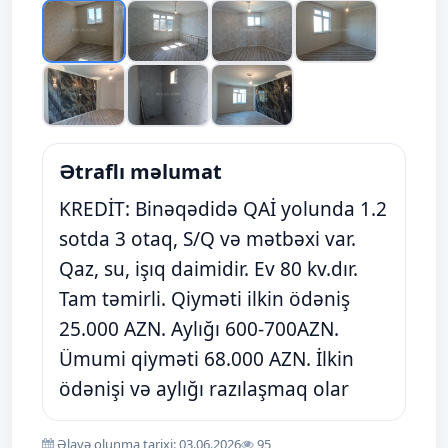
Ətraflı məlumat
KREDİT: Binəqədidə QAİ yolunda 1.2
sotda 3 otaq, S/Q və mətbəxi var.
Qaz, su, işıq daimidir. Ev 80 kv.dır.
Tam təmirli. Qiyməti ilkin ödəniş
25.000 AZN. Aylığı 600-700AZN.
Ümumi qiyməti 68.000 AZN. İlkin
ödənişi və aylığı razılaşmaq olar
Əlavə olunma tarixi: 03.06.2026
95