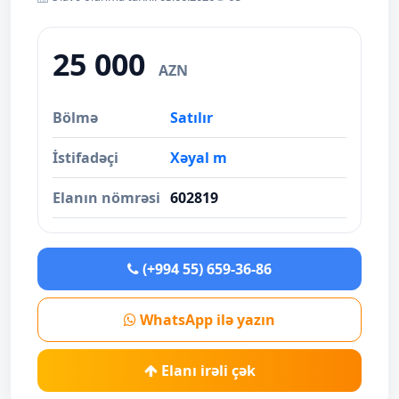
25 000
AZN
Bölmə
Satılır
İstifadəçi
Xəyal m
Elanın nömrəsi
602819
(+994 55) 659-36-86
WhatsApp ilə yazın
Elanı irəli çək