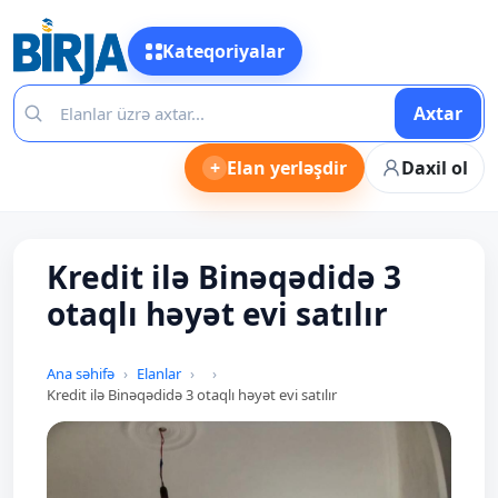
Kateqoriyalar
Axtar
+
Elan yerləşdir
Daxil ol
Kredit ilə Binəqədidə 3
otaqlı həyət evi satılır
Ana səhifə
Elanlar
Kredit ilə Binəqədidə 3 otaqlı həyət evi satılır