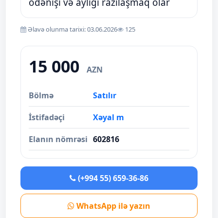
ödənişi və aylığı razılaşmaq olar
Əlavə olunma tarixi: 03.06.2026
125
15 000
AZN
Bölmə
Satılır
İstifadəçi
Xəyal m
Elanın nömrəsi
602816
(+994 55) 659-36-86
WhatsApp ilə yazın