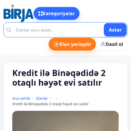
Kateqoriyalar
Axtar
+
Elan yerləşdir
Daxil ol
Kredit ilə Binəqədidə 2
otaqlı həyət evi satılır
Ana səhifə
Elanlar
Kredit ilə Binəqədidə 2 otaqlı həyət evi satılır