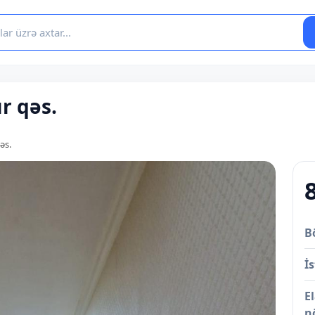
ır qəs.
qəs.
B
İs
E
n