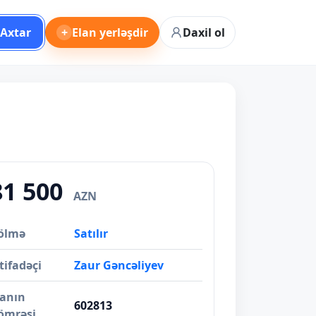
Axtar
+
Elan yerləşdir
Daxil ol
81 500
AZN
ölmə
Satılır
tifadəçi
Zaur Gəncəliyev
lanın
602813
ömrəsi