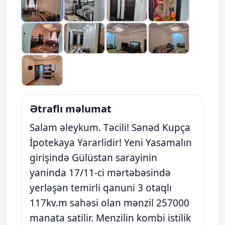
Ətraflı məlumat
Salam əleykum. Təcili! Sənəd Kupça
İpotekaya Yararlidir! Yeni Yasamalın
girişində Gülüstan sarayinin
yaninda 17/11-ci mərtəbəsində
yerləşən temirli qanuni 3 otaqlı
117kv.m sahəsi olan mənzil 257000
manata satilir. Menzilin kombi istilik