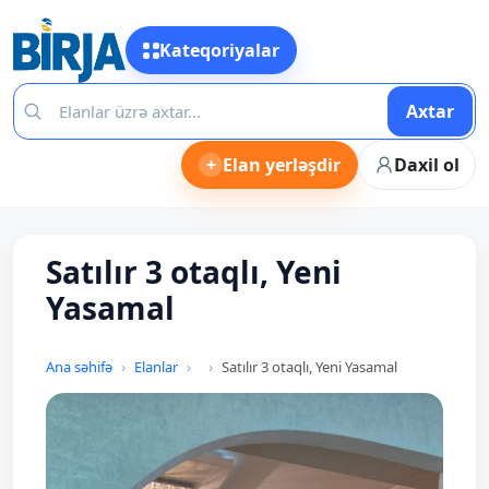
Kateqoriyalar
Axtar
+
Elan yerləşdir
Daxil ol
Satılır 3 otaqlı, Yeni
Yasamal
Ana səhifə
Elanlar
Satılır 3 otaqlı, Yeni Yasamal