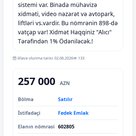
sistemi var. Binada mühavizə
xidməti, video nəzarət və avtopark,
liftləri vs.vardir. Bu nömrənin 898-də
vatçap var! Xidmət Haqqiniz "Alıcı"
Tərəfindən 1% Ödəniləcək.!
Əlavə olunma tarixi: 02.06.2026
133
257 000
AZN
Bölmə
Satılır
İstifadəçi
Fedek Emlak
Elanın nömrəsi
602805