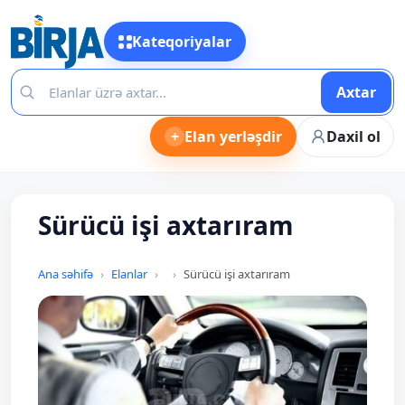
Kateqoriyalar
Axtar
+
Elan yerləşdir
Daxil ol
Sürücü işi axtarıram
Ana səhifə
Elanlar
Sürücü işi axtarıram