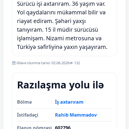
Sürücü işi axtarıram. 36 yaşım var.
Yol qaydalarını mükəmməl bilir və
riayət edirəm. Şəhəri yaxşı
tanıyıram. 15 il müdir sürücüsü
işləmişəm. Nizami metrosuna və
Türkiyə səfirliyinə yaxın yaşayıram.
Əlavə olunma tarixi: 02.06.2026
132
Razılaşma yolu ilə
Bölmə
İş axtarıram
İstifadəçi
Rahib Məmmədov
Elanın nömrəsi
602796