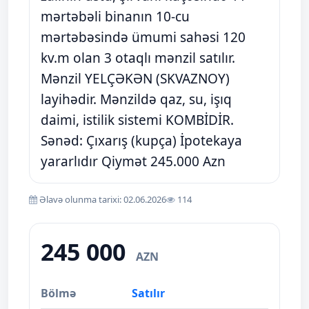
mərtəbəli binanın 10-cu
mərtəbəsində ümumi sahəsi 120
kv.m olan 3 otaqlı mənzil satılır.
Mənzil YELÇƏKƏN (SKVAZNOY)
layihədir. Mənzildə qaz, su, işıq
daimi, istilik sistemi KOMBİDİR.
Sənəd: Çıxarış (kupça) İpotekaya
yararlıdır Qiymət 245.000 Azn
Əlavə olunma tarixi: 02.06.2026
114
245 000
AZN
Bölmə
Satılır