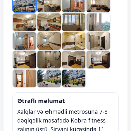
Ətraflı məlumat
Xalqlar və Əhmədli metrosuna 7-8
dəqiqəlik məsafədə Kobra fitness
zalının üstü, Şirvani küçəsində 11