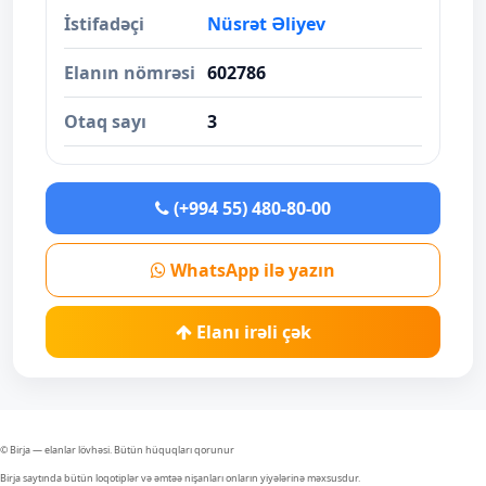
İstifadəçi
Nüsrət Əliyev
Elanın nömrəsi
602786
Otaq sayı
3
(+994 55) 480-80-00
WhatsApp ilə yazın
Elanı irəli çək
© Birja — elanlar lövhəsi. Bütün hüquqları qorunur
Birja saytında bütün loqotiplər və əmtəə nişanları onların yiyələrinə məxsusdur.