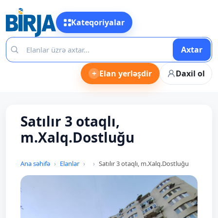
Kateqoriyalar
Axtar
+
Elan yerləşdir
Daxil ol
Satılır 3 otaqlı,
m.Xalq.Dostluğu
Ana səhifə
Elanlar
Satılır 3 otaqlı, m.Xalq.Dostluğu