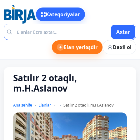
Kateqoriyalar
Axtar
+
Elan yerləşdir
Daxil ol
Satılır 2 otaqlı,
m.H.Aslanov
Ana səhifə
Elanlar
Satılır 2 otaqlı, m.H.Aslanov