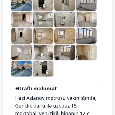
Ətraflı məlumat
Həzi Aslanov metrosu yaxınlığında,
Gənclik parkı ilə üzbəüz 15
mərtəbəli yeni tikili binanın 12-ci