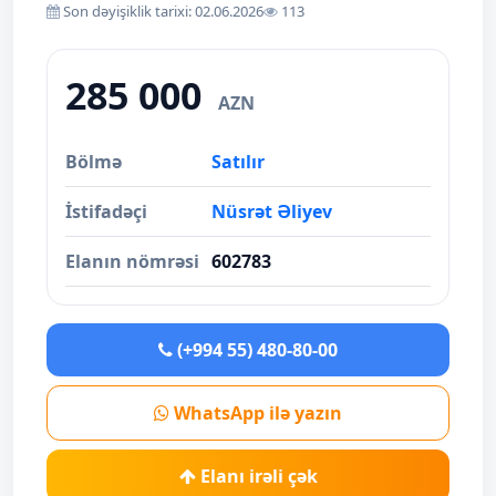
Son dəyişiklik tarixi: 02.06.2026
113
285 000
AZN
Bölmə
Satılır
İstifadəçi
Nüsrət Əliyev
Elanın nömrəsi
602783
(+994 55) 480-80-00
WhatsApp ilə yazın
Elanı irəli çək