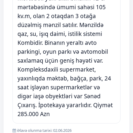
mərtəbəsində ümumi sahəsi 105
kv.m, olan 2 otaqdan 3 otağa
düzəlmiş mənzil satılır. Mənzildə
qaz, su, işıq daimi, istilik sistemi
Kombidir. Binanın yeraltı avto
parkingi, oyun parkı və avtomobil
saxlamaq üçün geniş həyəti var.
Kompleksdaxili supermarket,
yaxınlıqda məktəb, bağça, park, 24
saat işləyən supermarketlər və
digər iaşə obyektləri var Sənəd
Çıxarış. İpotekaya yararlıdır. Qiymət
285.000 Azn
Əlavə olunma tarixi: 02.06.2026