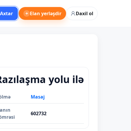
Axtar
+
Elan yerləşdir
Daxil ol
Razılaşma yolu ilə
ölmə
Masaj
lanın
602732
ömrəsi