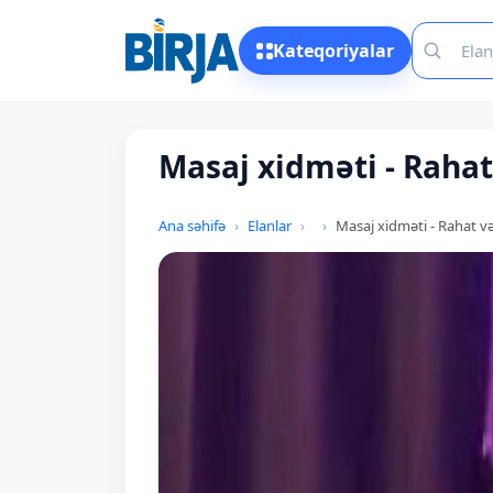
Kateqoriyalar
Masaj xidməti - Rahat
Ana səhifə
Elanlar
Masaj xidməti - Rahat və