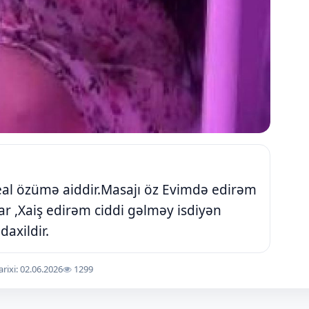
real özümə aiddir.Masajı öz Evimdə edirəm
r ,Xaiş edirəm ciddi gəlməy isdiyən
daxildir.
arixi: 02.06.2026
1299