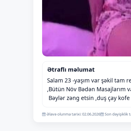
Ətraflı məlumat
Salam 23 -yaşım var şəkil tam 
,Bütün Növ Bədən Masajlarım va
Bəylər zəng etsin ,duş çay kofe 
Əlavə olunma tarixi: 02.06.2026
Son dəyişiklik t