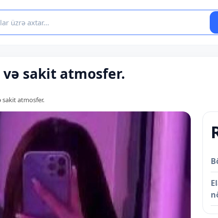
 və sakit atmosfer.
 sakit atmosfer.
B
E
n