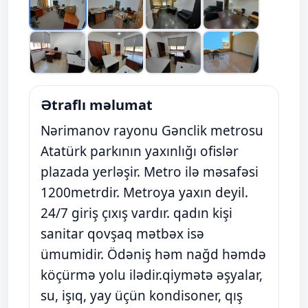
Ətraflı məlumat
Nərimanov rayonu Gənclik metrosu
Atatürk parkının yaxınlığı ofislər
plazada yerləşir. Metro ilə məsafəsi
1200metrdir. Metroya yaxın deyil.
24/7 giriş çıxış vardır. qadın kişi
sanitar qovşaq mətbəx isə
ümumidir. Ödəniş həm nağd həmdə
köçürmə yolu ilədir.qiymətə əşyalar,
su, işıq, yay üçün kondisoner, qış