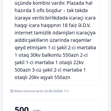
üçündə kombisi vardır. Plazada hal
hazırda 5 ofis boşdur – tək təkdə
icarəyə verilir.birlikdədə icarəçi icarə
haqqı icarə haqqının 18 faiz Ə.D.V.
internet təmizlik ödənişləri icarəçiyə
aiddir.şəkillərin üzərində rəqəmlər
qeyd etmişəm 1-ci şəkil 2-ci mərtəbə
1 otaq 30kv balkonlu 550azn 2-ci
şəkil 1-ci mərtəbə 1 otaqlı 22kv
500azn 3-cü şəkil 2-ci mərtəbə 1
otaqlı 20kv əşyalı 550azn
Əlavə olunma tarixi: 02.06.2026
111
500