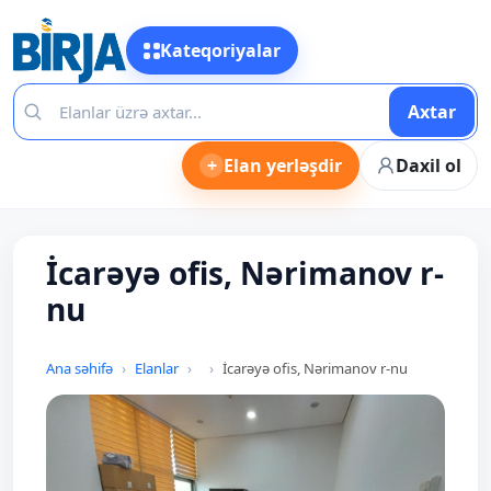
Kateqoriyalar
Axtar
+
Elan yerləşdir
Daxil ol
İcarəyə ofis, Nərimanov r-
nu
Ana səhifə
Elanlar
İcarəyə ofis, Nərimanov r-nu