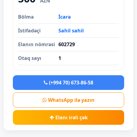
AZN
Bölmə
İcarə
İstifadəçi
Sahil sahil
Elanın nömrəsi
602729
Otaq sayı
1
(+994 70) 673-86-58
WhatsApp ilə yazın
Elanı irəli çək