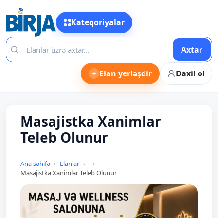
Kateqoriyalar
Axtar
+
Elan yerləşdir
Daxil ol
Masajistka Xanimlar
Teleb Olunur
Ana səhifə
Elanlar
Masajistka Xanimlar Teleb Olunur