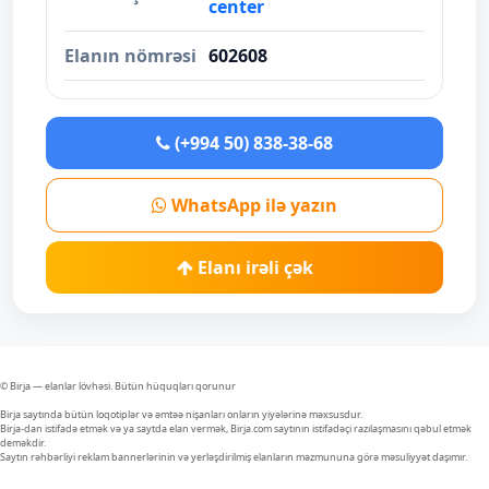
center
Elanın nömrəsi
602608
(+994 50) 838-38-68
WhatsApp ilə yazın
Elanı irəli çək
© Birja — elanlar lövhəsi. Bütün hüquqları qorunur
Birja saytında bütün loqotiplər və əmtəə nişanları onların yiyələrinə məxsusdur.
Birja-dan istifadə etmək və ya saytda elan vermək, Birja.com saytının istifadəçi razılaşmasını qəbul etmək
deməkdir.
Saytın rəhbərliyi reklam bannerlərinin və yerləşdirilmiş elanların məzmununa görə məsuliyyət daşımır.