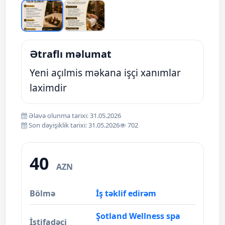
Ətraflı məlumat
Yeni açılmis məkana işçi xanımlar
laximdir
Əlavə olunma tarixi: 31.05.2026
Son dəyişiklik tarixi: 31.05.2026
702
40
AZN
Bölmə
İş təklif edirəm
Şotland Wellness spa
İstifadəçi