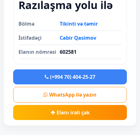
Razılaşma yolu ilə
Bölmə
Tikinti və təmir
İstifadəçi
Cabir Qasimov
Elanın nömrəsi
602581
(+994 70) 404-25-27
WhatsApp ilə yazın
Elanı irəli çək