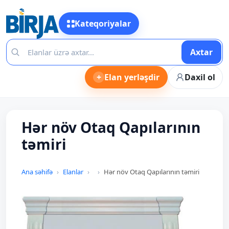
Kateqoriyalar
Axtar
+
Elan yerləşdir
Daxil ol
Hər növ Otaq Qapılarının
təmiri
Ana səhifə
Elanlar
Hər növ Otaq Qapılarının təmiri