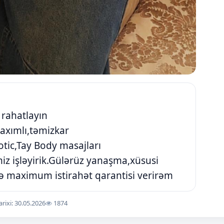
rahatlayın
axımlı,təmizkar
tic,Tay Body masajları
iz işləyirik.Gülərüz yanaşma,xüsusi
zə maximum istirahət qarantisi verirəm
arixi: 30.05.2026
1874