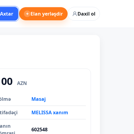
Axtar
+
Elan yerləşdir
Daxil ol
100
AZN
ölmə
Masaj
tifadəçi
MELISSA xanım
lanın
602548
ömrəsi