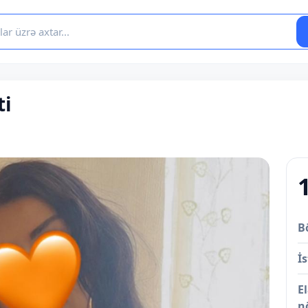
ti
B
İs
E
n