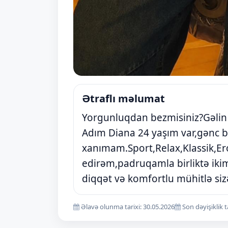
Ətraflı məlumat
Yorgunluqdan bezmisiniz?Gəlin 
Adım Diana 24 yaşım var,gənc b
xanımam.Sport,Relax,Klassik,Ero
edirəm,padruqamla birliktə ikim
diqqət və komfortlu mühitlə si
Əlavə olunma tarixi: 30.05.2026
Son dəyişiklik t