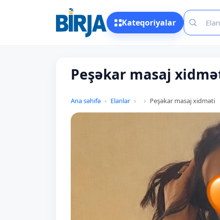
Kateqoriyalar
Peşəkar masaj xidmə
Ana səhifə
Elanlar
Peşəkar masaj xidməti