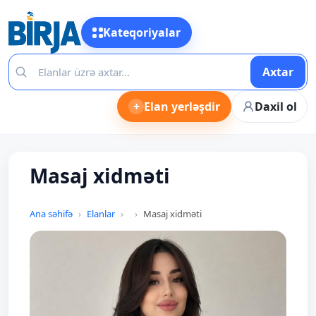
Kateqoriyalar
Axtar
+
Elan yerləşdir
Daxil ol
Masaj xidməti
Ana səhifə
Elanlar
Masaj xidməti