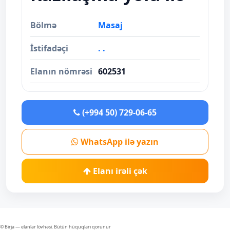
Bölmə
Masaj
İstifadəçi
. .
Elanın nömrəsi
602531
(+994 50) 729-06-65
WhatsApp ilə yazın
Elanı irəli çək
© Birja — elanlar lövhəsi. Bütün hüquqları qorunur