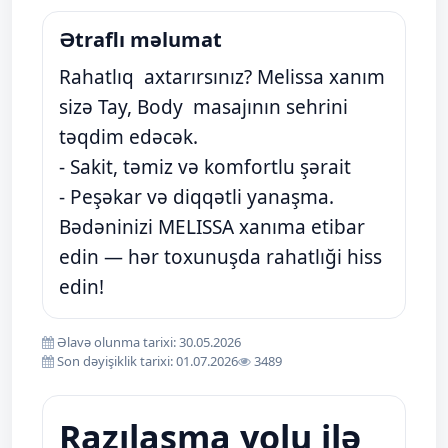
Ətraflı məlumat
Rahatlıq axtarırsınız? Melissa xanım
sizə Tay, Body masajının sehrini
təqdim edəcək.
- Sakit, təmiz və komfortlu şərait
- Peşəkar və diqqətli yanaşma.
Bədəninizi MELISSA xanıma etibar
edin — hər toxunuşda rahatlıği hiss
edin!
Əlavə olunma tarixi: 30.05.2026
Son dəyişiklik tarixi: 01.07.2026
3489
Razılaşma yolu ilə